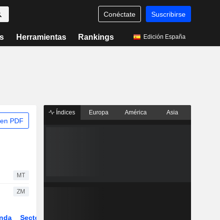
Conéctate
Suscribirse
s
Herramientas
Rankings
Edición España
Índices
Europa
América
Asia
 en PDF
MT
ZM
nda
Sector
Derivados
ETFs