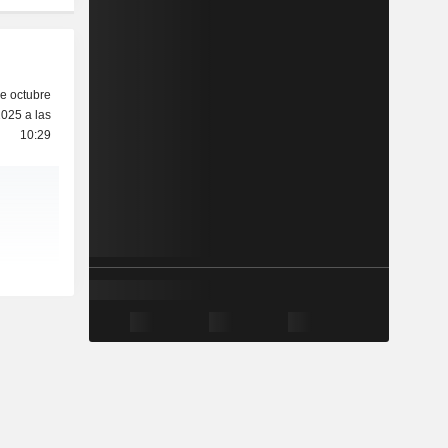
e octubre
025 a las
10:29