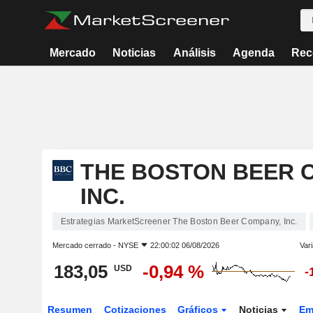
Mercado
Noticias
Análisis
Agenda
Rec
THE BOSTON BEER 
INC.
Estrategias MarketScreener The Boston Beer Company, Inc.
Mercado cerrado -
NYSE
22:00:02 06/08/2026
Vari
183,05
-0,94 %
USD
-
Resumen
Cotizaciones
Gráficos
Noticias
Em