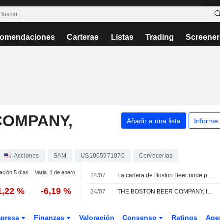
omendaciones
Carteras
Listas
Trading
Screener
COMPANY,
Añadir a una lista
Informe
Acciones
SAM
US1005571070
Cervecerías
ación 5 días
Varia. 1 de enero.
24/07
La cartera de Boston Beer rinde por debajo de un sector de bebidas alcohólicas en horas bajas, según Morgan Stanley
1,22 %
-6,19 %
24/07
THE BOSTON BEER COMPANY, INC. : Deutsche Bank Securities permanece neutral
presa
Finanzas
Valoración
Consenso
Ratings
Age