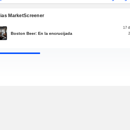
gias MarketScreener
17 d
Boston Beer: En la encrucijada
2