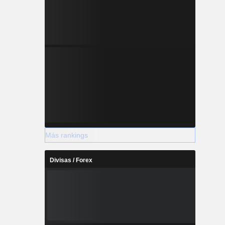
Más rankings
Divisas / Forex