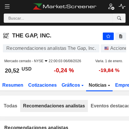
THE GAP, INC.
20,52
$
-0,24 %
THE GAP, INC.
Recomendaciones analistas The Gap, Inc.
Accione
Mercado cerrado -
NYSE
22:00:03 06/08/2026
Varia. 1 de enero.
USD
-0,24 %
20,52
-19,84 %
Resumen
Cotizaciones
Gráficos
Noticias
Empr
Todas
Recomendaciones analistas
Eventos destaca
Recomendaciones analistas