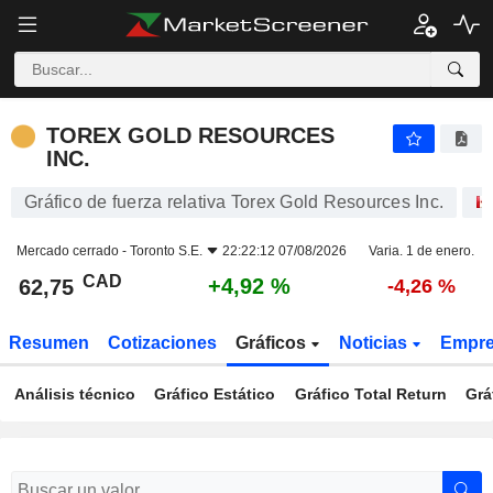
TOREX GOLD RESOURCES INC.
62,75
$
+4,92 %
TOREX GOLD RESOURCES
INC.
Gráfico de fuerza relativa Torex Gold Resources Inc.
Mercado cerrado -
Toronto S.E.
22:22:12 07/08/2026
Varia. 1 de enero.
CAD
+4,92 %
62,75
-4,26 %
Resumen
Cotizaciones
Gráficos
Noticias
Empr
Análisis técnico
Gráfico Estático
Gráfico Total Return
Grá