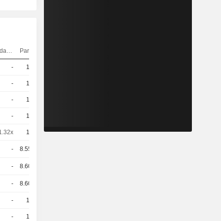
Elasticidad
Paridad
Cotización
-
10
6,170
EUR
-
10
4,160
EUR
-
10
3,560
EUR
-
10
3,760
EUR
1.32x
10
5,780
EUR
-
8.554
7,990
EUR
-
8.604
7,220
EUR
-
8.604
5,780
EUR
-
10
7,110
EUR
-
10
4,920
EUR