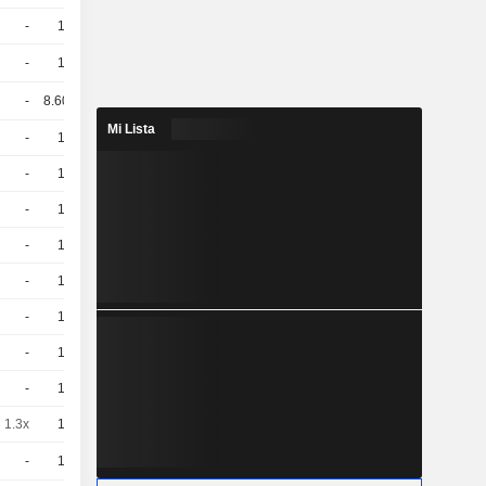
-
10
5,610
EUR
-
10
5,730
EUR
-
8.606
4.45 / 4.5
Mi Lista
-
10
4,580
EUR
-
10
4,060
EUR
-
10
5,840
EUR
-
10
5,450
EUR
-
10
5,130
EUR
-
10
6,100
EUR
-
10
5,000
EUR
-
10
6,730
EUR
1.3x
10
5,863
EUR
-
10
21.4 / 20