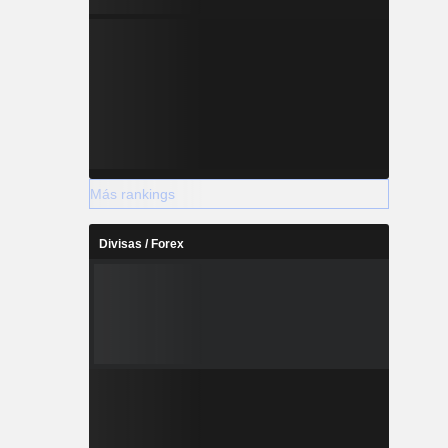
Más rankings
Divisas / Forex