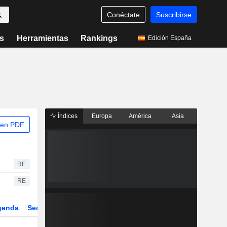
Conéctate
Suscribirse
s
Herramientas
Rankings
Edición España
Índices
Europa
América
Asia
 en PDF
RE
RE
genda
Sector
Derivados
ETFs