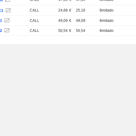
WG
CALL
24,68
€
25,16
Ilimitado
C1
71
CALL
49,09
€
49,09
Ilimitado
72
CALL
50,54
€
50,54
Ilimitado