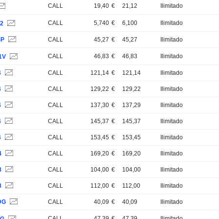
CALL
19,40
€
21,12
Ilimitado
CALL
5,740
€
6,100
Ilimitado
22
SP
CALL
45,27
€
45,27
Ilimitado
CALL
46,83
€
46,83
Ilimitado
1V
4
CALL
121,14
€
121,14
Ilimitado
4
CALL
129,22
€
129,22
Ilimitado
4
CALL
137,30
€
137,29
Ilimitado
4
CALL
145,37
€
145,37
Ilimitado
4
CALL
153,45
€
153,45
Ilimitado
4
CALL
169,20
€
169,20
Ilimitado
8
CALL
104,00
€
104,00
Ilimitado
8
CALL
112,00
€
112,00
Ilimitado
DG
CALL
40,09
€
40,09
Ilimitado
CALL
47,39
€
47,39
Ilimitado