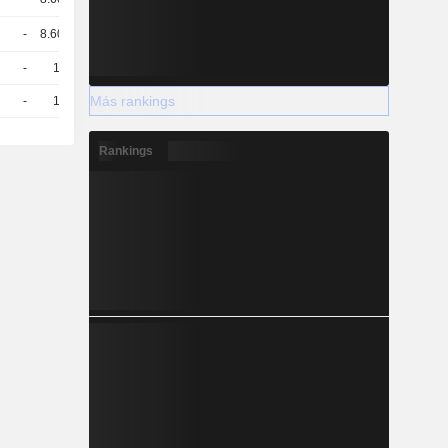
-
8.606
6.013 / 6.043
-
10
2,740
EUR
Más rankings
-
10
2,600
EUR
Rankings