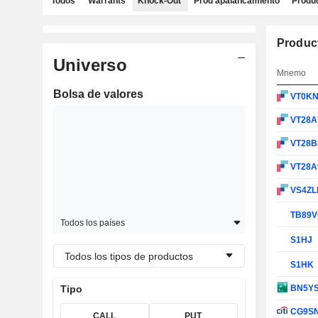
Todos
Warrants
Knock-Out
Prod apalancamiento
Produc
Produc
Universo
Mnemo
Bolsa de valores
VT0K
VT28A
VT28
VT28A
VS4ZL
TB89
Todos los países
S1HJ
Todos los tipos de productos
S1HK
BN5Y
Tipo
CG9S
CALL
PUT