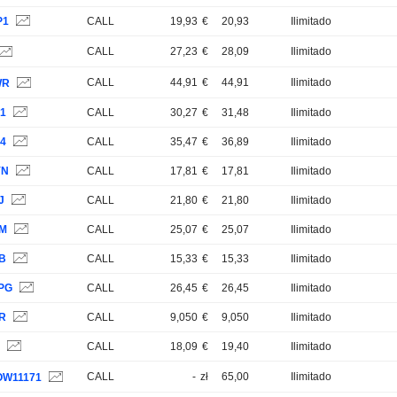
P1
CALL
19,93
€
20,93
Ilimitado
CALL
27,23
€
28,09
Ilimitado
CALL
44,91
€
44,91
Ilimitado
WR
01
CALL
30,27
€
31,48
Ilimitado
04
CALL
35,47
€
36,89
Ilimitado
YN
CALL
17,81
€
17,81
Ilimitado
J
CALL
21,80
€
21,80
Ilimitado
LM
CALL
25,07
€
25,07
Ilimitado
LB
CALL
15,33
€
15,33
Ilimitado
PG
CALL
26,45
€
26,45
Ilimitado
9R
CALL
9,050
€
9,050
Ilimitado
B
CALL
18,09
€
19,40
Ilimitado
CALL
-
zł
65,00
Ilimitado
OW11171