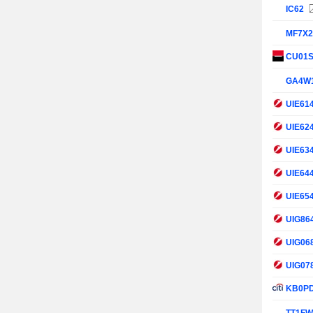
IC62
MF7X
CU01
GA4W
UIE61
UIE62
UIE63
UIE64
UIE65
UIG86
UIG06
UIG07
KB0P