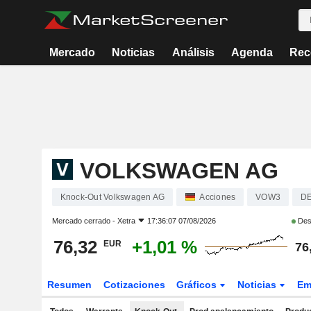
Mercado
Noticias
Análisis
Agenda
Rec
VOLKSWAGEN AG
Knock-Out Volkswagen AG
Acciones
VOW3
D
Mercado cerrado -
Xetra
17:36:07 07/08/2026
Des
76,32
+1,01 %
EUR
76
Resumen
Cotizaciones
Gráficos
Noticias
Em