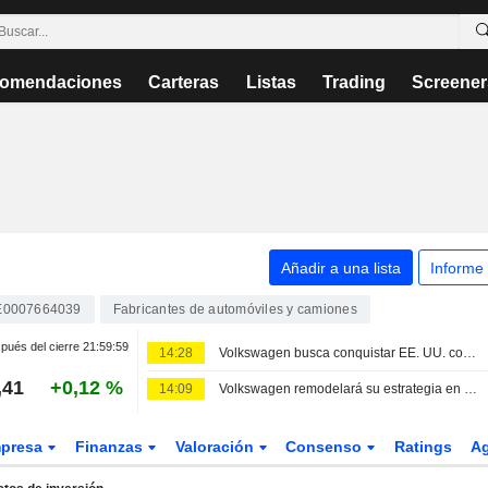
omendaciones
Carteras
Listas
Trading
Screener
Añadir a una lista
Informe
E0007664039
Fabricantes de automóviles y camiones
pués del cierre
21:59:59
14:28
Volkswagen busca conquistar EE. UU. con camionetas pickup y renueva su cúpula directiva en el país
,41
+0,12 %
14:09
Volkswagen remodelará su estrategia en Estados Unidos con el lanzamiento de un pick-up
presa
Finanzas
Valoración
Consenso
Ratings
A