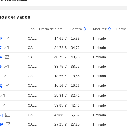
tos de inversión
tos derivados
Tipo
Precio de ejercicio
Barrera
Madurez
NF
CALL
14,61
€
15,33
Ilimitado
7
CALL
34,72
€
34,72
Ilimitado
BA
CALL
40,75
€
40,75
Ilimitado
9
CALL
38,75
€
38,75
Ilimitado
F
CALL
18,55
€
18,55
Ilimitado
CALL
16,16
€
16,16
Ilimitado
VQ
CALL
29,84
€
32,42
Ilimitado
CALL
39,85
€
42,43
Ilimitado
SQ
CALL
4,988
€
5,237
Ilimitado
NA
CALL
27,25
€
27,25
Ilimitado