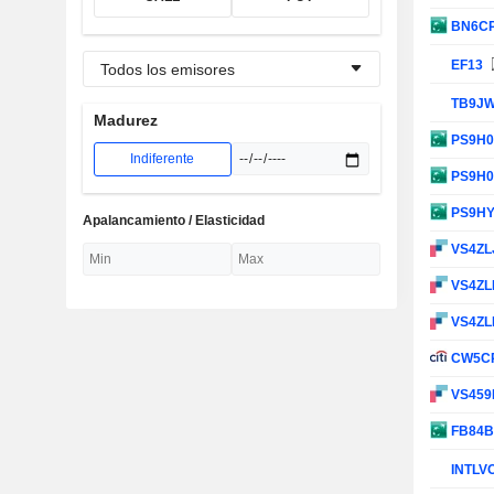
BN6C
EF13
Todos los emisores
TB9J
Madurez
PS9H
Indiferente
PS9H
PS9H
Apalancamiento / Elasticidad
VS4ZL
VS4Z
VS4Z
CW5C
VS45
FB84
INTLV