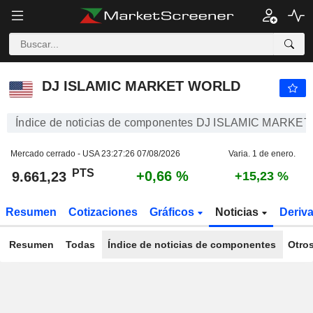
DJ ISLAMIC MARKET WORLD
9.661,23
PTS
+0,66 %
DJ ISLAMIC MARKET WORLD
Índice de noticias de componentes DJ ISLAMIC MARK
Mercado cerrado - USA
23:27:26 07/08/2026
Varia. 1 de enero.
PTS
+0,66 %
9.661,23
+15,23 %
Resumen
Cotizaciones
Gráficos
Noticias
Deriv
Resumen
Todas
Índice de noticias de componentes
Otro