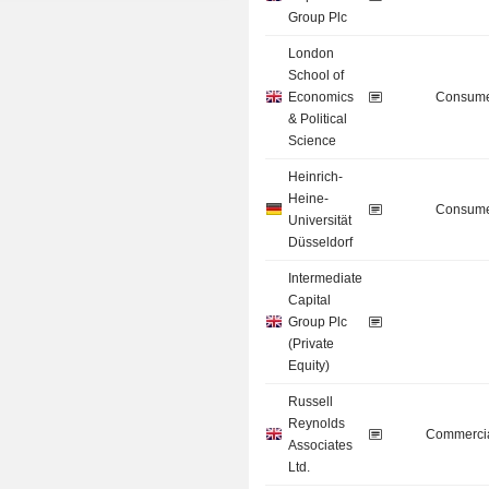
Group Plc
London
School of
Economics
Consume
& Political
Science
Heinrich-
Heine-
Consume
Universität
Düsseldorf
Intermediate
Capital
Group Plc
(Private
Equity)
Russell
Reynolds
Commercia
Associates
Ltd.