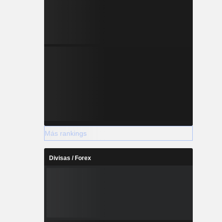
Más rankings
Divisas / Forex