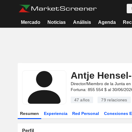
Mercado
Noticias
Análisis
Agenda
Rec
Antje Hensel
Director/Miembro de la Junta en
Fortuna: 855 554 $ al 30/06/202
47 años
79
relaciones
Resumen
Experiencia
Red Personal
Conexiones 
Perfil