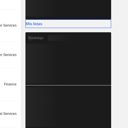
Mis listas
r Services
Rankings
r Services
Finance
l Services