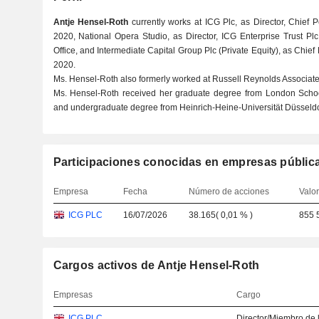
Antje Hensel-Roth
currently works at ICG Plc, as Director, Chief P
2020, National Opera Studio, as Director, ICG Enterprise Trust Plc
Office, and Intermediate Capital Group Plc (Private Equity), as Chief 
2020.
Ms. Hensel-Roth also formerly worked at Russell Reynolds Associates
Ms. Hensel-Roth received her graduate degree from London Schoo
and undergraduate degree from Heinrich-Heine-Universität Düsseldo
Participaciones conocidas en empresas públic
Empresa
Fecha
Número de acciones
Valo
ICG PLC
16/07/2026
38.165
(
0,01 %
)
855 
Cargos activos de Antje Hensel-Roth
Empresas
Cargo
ICG PLC
Director/Miembro de 