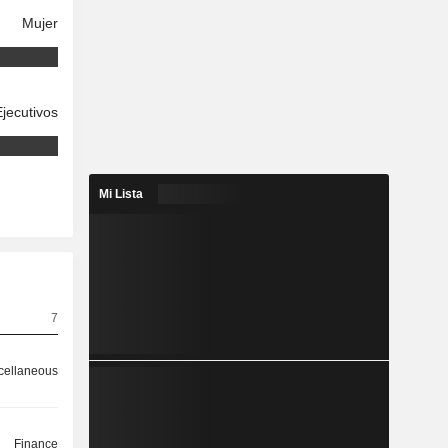
Mujer
Ejecutivos
Mi Lista
7
cellaneous
Finance