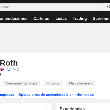
omendaciones
Carteras
Listas
Trading
Screener
-Roth
ICG PLC
.
6
Consumer Services
Finance
Miscellaneous
Empresas
Operaciones de accionistas bien informados
Experiencias