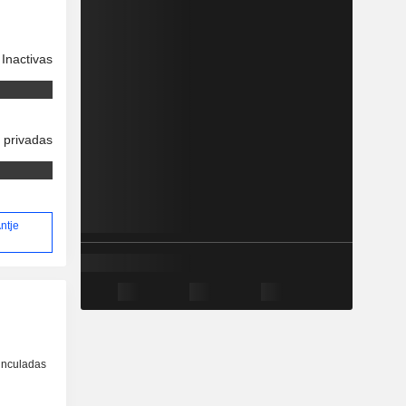
Inactivas
 privadas
Antje
inculadas
o