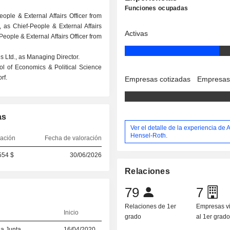
Funciones ocupadas
eople & External Affairs Officer from
, as Chief-People & External Affairs
Activas
People & External Affairs Officer from
 Ltd., as Managing Director.
l of Economics & Political Science
rf.
Empresas cotizadas
Empresas
as
Ver el detalle de la experiencia de 
Hensel-Roth.
ración
Fecha de valoración
554 $
30/06/2026
Relaciones
79
7
Relaciones de 1er
Empresas v
Inicio
grado
al 1er grad
la Junta
16/04/2020