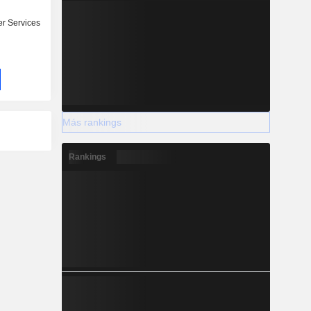
r Services
Más rankings
Rankings