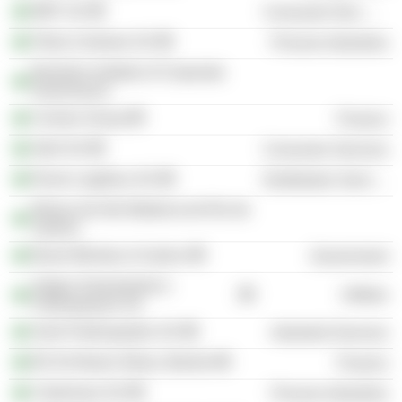
BRF SA
Consumer Non-Durables
Fibria Celulose SA
Process Industries
Brazilian Institute of Corporate
Governance
Coimex Group
Finance
Abril SA
Consumer Services
Rumo Logística SA
Distribution Services
Museu de Arte Moderna do Rio de
Janeiro
Brazil Ministry of Justice
Government
Aegea Saneamento e
Utilities
Participaçoes SA
Solví Participações SA
Industrial Services
B3 SA-Brasil, Bolsa, Balcão
Finance
Coteminas SA
Process Industries