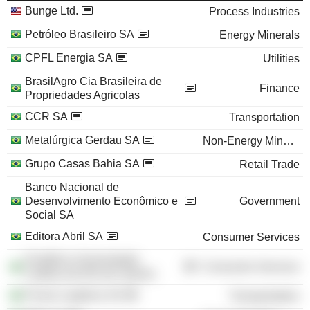
Bunge Ltd.
Process Industries
Petróleo Brasileiro SA
Energy Minerals
CPFL Energia SA
Utilities
BrasilAgro Cia Brasileira de
Finance
Propriedades Agricolas
CCR SA
Transportation
Metalúrgica Gerdau SA
Non-Energy Minerals
Grupo Casas Bahia SA
Retail Trade
Banco Nacional de
Desenvolvimento Econômico e
Government
Social SA
Editora Abril SA
Consumer Services
Pontifícia Universidade
Consumer Services
Católica do Rio de Janeiro
Prumo Logística SA
Transportation