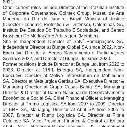
2021.
Other current roles include Director at the Brazilian Institute
of Corporate Governance, Coimex Group, Museu de Arte
Moderna do Rio de Janeiro, Brazil Ministry of Justice
(Director-Economic Protection & Defense), Coteminas SA,
Instituto De Estudos Do Trabalho E Sociedade, and Centro
Brasileiro De Mediação E Arbitragem (Member).
She is Independent Director at Solví Participações SA,
Independent Director at Bunge Global SA since 2022, Non-
Executive Director at Aegea Saneamento e Participaçoes
SA since 2022, and Director at Bunge Ltd. since 2023.
Former positions include Director at Bunge Ltd. from 2022 to
2023, Director at CPFL Energia SA, Independent Non-
Executive Director at Motiva Infraestrutura de Mobilidade
SA, Director at Metalúrgica Gerdau SA, Executive Director &
Managing Director at Grupo Casas Bahia SA, Managing
Director & Director at Banco Nacional de Desenvolvimento
Econômico e Social SA, Chief Financial Officer & Managing
Director at Prumo Logística SA from 2007 to 2009, Director
at BRF SA, Managing Director at Abril SA from 2005 to
2007, Director at Rumo Logística SA, Director at Fibria
Celulose SA, Vice President-Finance & Control at Editora
Abril SA, Professor-Microeconomics & International