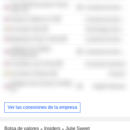
The World Economic Forum
Commercial Services
USA, Inc.
Swaine & Moore LLP
Commercial Services
Accenture SpA
Technology Services
Bipartisan Policy Center
Commercial Services
Initiative For Global
Commercial Services
Development
Columbia Law School
Consumer Services
Accenture Ventures
Finance
Bridges From School To Work,
Health Services
Inc.
Ver las conexiones de la empresa
Bolsa de valores
Insiders
Julie Sweet