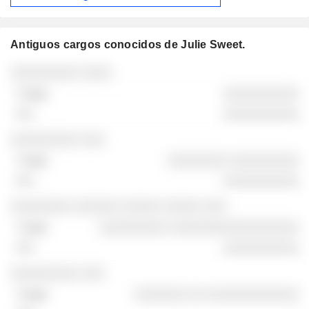
Antiguos cargos conocidos de Julie Sweet.
Empresas
Cargo
Fin
░░░░░░░░░ ░░░░
░░░░░░░░░░
░░░░░░░░░░
░░░░░░░░░ ░░░
░░░░░░░░ ░░░░░░░░░
░░░░░░░░░░
░░░░░░░░ ░░░░░░ ░░░░░ ░░░░░ ░░░
░░░░░░░░░ ░░░░░░░░░░░░░░░░░
░░░░░░░░░░
░░░░░░░░░ ░░░
░░░░░░░ ░░ ░░░░░░░░░░░░