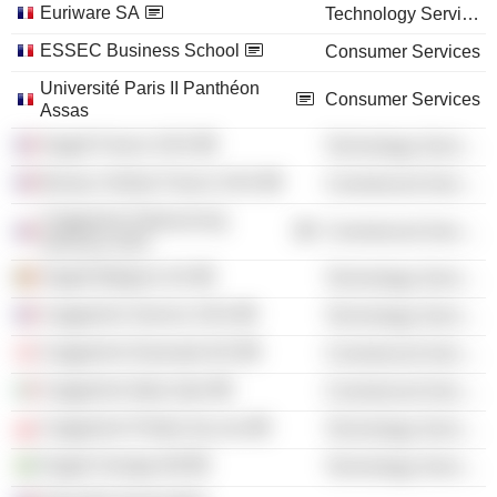
Euriware SA
Technology Services
ESSEC Business School
Consumer Services
Université Paris II Panthéon
Consumer Services
Assas
Sogeti France SAS
Technology Services
Bureau Veritas France SAS
Commercial Services
Capgemini Outsourcing
Commercial Services
Services SAS
Sogeti Belgium SA
Technology Services
Capgemini Service SAS
Technology Services
Capgemini Danmark A/S
Commercial Services
Capgemini Italia SpA
Commercial Services
Capgemini Polska Sp zoo
Technology Services
Sogeti Sverige AB
Technology Services