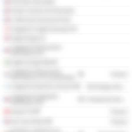
Paris Bar Association
Fonds Commun de Placement
L'Ordre des Avocats de Paris
Capgemini Sogeti Danmark A/S
Sogeti Norge AS
Capgemini Reinsurance
International SA
Sogeti Sverige Mitt AB
Capgemini Reinsurance
Finance
International SA (Luxembourg)
Capgemini Business Services
Technology Services
Capgemini Employees
Commercial Services
Worldwide SAS
Azqore SA
Finance
Isai Cap Venture
Finance
BUREAU VERITAS SA,