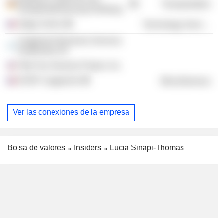
Transportation
Zweigniederlassung Hamburg
Odigo SASU
Technology Services
Capgemini Business Services
Guatemala SA
Fifty Five Genesis Project, Inc.
ESOP Capgemini
Miscellaneous
Ver las conexiones de la empresa
Bolsa de valores
Insiders
Lucia Sinapi-Thomas