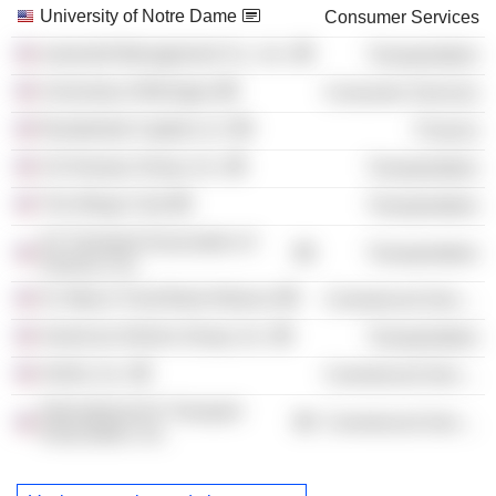
University of Notre Dame
Consumer Services
oneworld Management Co., Inc.
Transportation
University of Michigan
Consumer Services
Residential Capital LLC
Finance
US Airways Group, Inc.
Transportation
The Wings Club
Transportation
Air Transport Association of
Transportation
America, Inc.
St. Mary's Food Bank Alliance
Commercial Services
American Airlines Group, Inc.
Transportation
Airlink, Inc.
Commercial Services
International Air Transport
Commercial Services
Association, Inc.