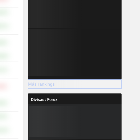
,04 %
,07 %
39 %
,85 %
71 %
Más rankings
48 %
Divisas / Forex
28 %
54 %
,12 %