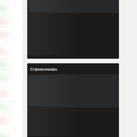
,54 %
69 %
,22 %
31 %
96 %
Criptomonedas
,78 %
,12 %
,41 %
,55 %