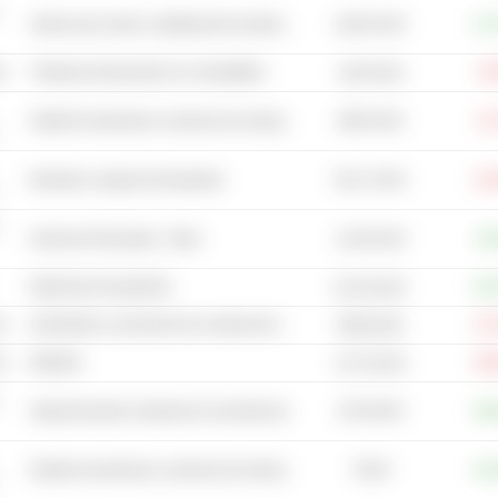
18,05 mil M
Venta al por menor y distribución de alimentos - Otros
+27
co
Tiendas de descuento con comestibles
-9,
1497,36 M
5687,36 M
Gestión de desechos, servicios de reciclaje y eliminación de desechos
-8,
28,17 mil M
Elevador y equipo de transporte
-15
11,59 mil M
Servicios Personales - Otros
+9,
Estaciones de gasolina
+24
61,45 mil M
co
Suministros y accesorios de construcción - Otros
-27
8036,38 M
co
Muebles
-26
13,73 mil M
1673,59 M
Supermercados y tiendas de conveniencia
+28
726 M
Gestión de desechos, servicios de reciclaje y eliminación de desechos
+10