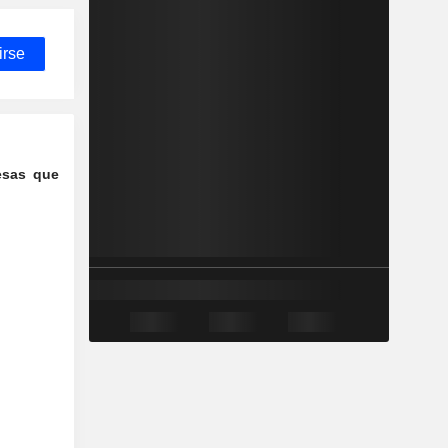
irse
esas que