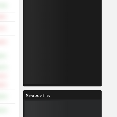
,78 %
29 %
71 %
,29 %
03 %
,47 %
,41 %
,92 %
Materias primas
,53 %
,22 %