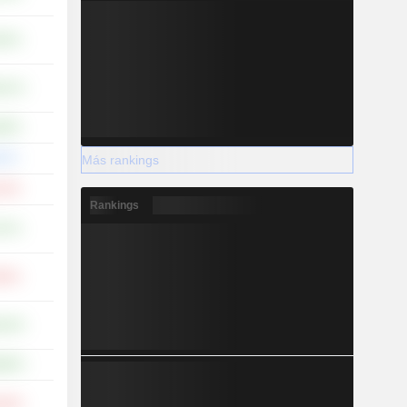
63 %
,31 %
68 %
00 %
Más rankings
13 %
Rankings
97 %
93 %
,19 %
,88 %
,29 %