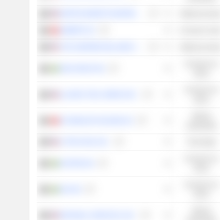
MARTIN MARIETTA MATERIALS, INC.
Materias prima
GEBERIT AG
Consumo cícli
THE SHERWIN-WILLIAMS COMPANY
Materias prima
Consumo no
VBG GROUP AB
cíclico
Consumo no
ILLINOIS TOOL WORKS INC.
cíclico
Valores
SCHINDLER HOLDING AG
industriales
LITTELFUSE, INC.
Tecnología
Consumo no
AXFOOD AB
cíclico
Consumo no
AAK AB
cíclico
Valores
REPUBLIC SERVICES, INC.