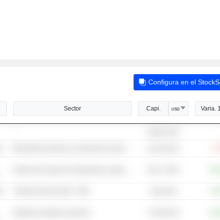
Configura en el Stock
Sector
Capi.
Varia. 
USD
-
66,85 mil M
co
Minoristas de piezas y accesorios de automóviles
-7,
51,05 mil M
60,17 mil M
Venta al por mayor de maquinaria y equipo industrial
+26
co
Tiendas de descuento - NEC
+9,
420 mil M
72,38 mil M
Alquiler de equipo comercial
+43