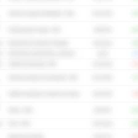
91,01 mil M
Servicios y equipos ambientales - Otros
+3,
3153,02 M
Productos para el hogar - Otros
+19
s
Fabricación de cemento y hormigón
+3,
6573,42 M
co
Fabricantes de automóviles y camiones - Otros
0,
201 M
co
Tiendas de descuento - NEC
-6,
37,25 mil M
81,25 mil M
Servicios de apoyo a las empresas - NEC
+7,
42,02 mil M
Gestión de desechos, servicios de reciclaje y eliminación de desechos
-4,
295 mil M
Tabaco - Otros
+18
s
Acero - Otros
+54
37,62 mil M
4251,37 M
Maquinaria industrial
-14