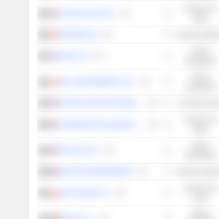
Consumo no
ALTRIA GROUP, INC.
cíclico
VERBUND AG
Servicios públi
Valores
KONE OYJ
industriales
Valores
GFL ENVIRONMENTAL INC.
industriales
FLOOR & DECOR HOLDINGS, INC.
Consumo cícli
Consumo no
LAMB WESTON HOLDINGS, INC.
cíclico
Valores
ROLLINS, INC.
industriales
VEOLIA ENVIRONNEMENT
Servicios públi
Consumo no
DINO POLSKA S.A.
cíclico
Valores