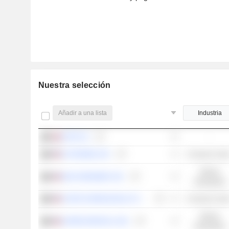
Nuestra selección
Añadir a una lista
Industria
CRH PLC
-
AUTOZONE, INC.
Consumo cícli
Valores
W.W. GRAINGER, INC.
industriales
COSTCO WHOLESALE CORPORATION
Consumo cícli
Valores
UNITED RENTALS, INC.
industriales