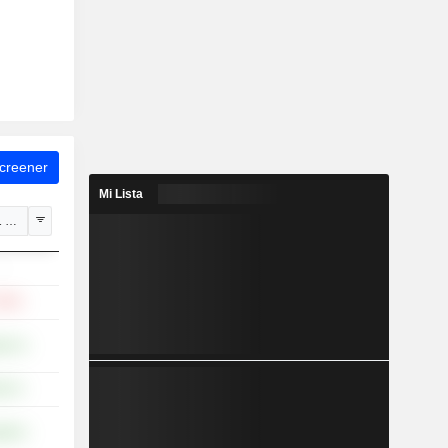
Screener
Mi Lista
1 de ene.
-
79 %
,61 %
91 %
,68 %