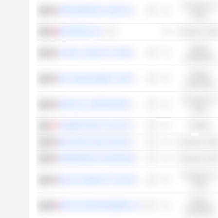
Consumo no
PERFORMANCE FOOD GROUP COMPANY
cíclico
EUROPRIS ASA
Consumo cícli
Valores
CASELLA WASTE SYSTEMS, INC.
industriales
Valores
OTIS WORLDWIDE CORPORATION
industriales
Consumo no
SERVICE CORPORATION INTERNATIONAL
cíclico
ALIMENTATION COUCHE-TARD INC.
Energía
BUILDERS FIRSTSOURCE, INC.
Consumo cícli
SOMNIGROUP INTERNATIONAL INC.
Consumo cícli
Consumo no
INGLES MARKETS, INCORPORATED
cíclico
Valores
SÉCHÉ ENVIRONNEMENT SA
industriales