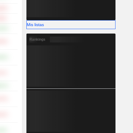
,90 %
39 %
Mis listas
,10 %
Rankings
,76 %
,45 %
17 %
,51 %
,47 %
,12 %
24 %