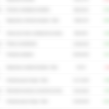
s
Envases y embalajes de plástico
+11
8610,16 M
7826,14 M
Maquinaria y vehículos pesados - Otros
+18
890 mil M
Venta al por menor y distribución de alimentos - Otros
+0,
s
Pintura y revestimiento
+12
14,99 mil M
36,48 mil M
Productos sanitarios
+8,
927 M
Maquinaria y material industrial - Otros
-1,
12,71 mil M
Productos para el hogar - Otros
+4,
co
Minoristas de piezas y accesorios de automóviles
+2,
76,34 mil M
24,49 mil M
Productos para el hogar - Otros
+23