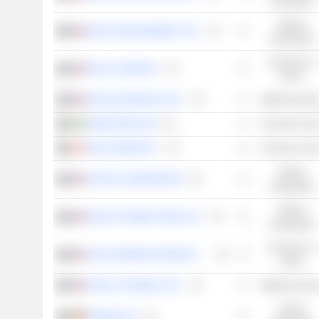
industriales
Valores
WASTE MANAGEMENT, INC.
industriales
Consumo no
WD-40 COMPANY
cíclico
EAGLE MATERIALS INC.
Materias prima
KABE GROUP AB
Consumo cícli
DOLLARAMA INC.
Consumo cícli
Valores
CINTAS CORPORATION
industriales
Valores
WASTE CONNECTIONS, INC.
industriales
Consumo no
PHILIP MORRIS INTERNATIONAL, INC.
cíclico
STEEL DYNAMICS, INC.
Materias prima
Valores
KRONES AG