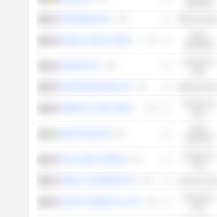
industriales
APTARGROUP, INC.
Materias prima
Valores
FEDERAL SIGNAL CORPORATION
industriales
Consumo no
WALMART INC.
cíclico
RPM INTERNATIONAL INC.
Materias prima
Consumo no
KIMBERLY-CLARK CORPORATION
cíclico
Valores
TROAX GROUP AB
industriales
Consumo no
THE CLOROX COMPANY
cíclico
O'REILLY AUTOMOTIVE, INC.
Consumo cícli
Consumo no
CHURCH & DWIGHT CO., INC.
cíclico