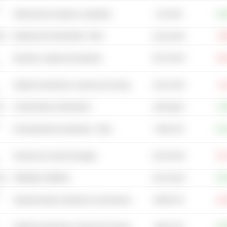
114 mil M
Fabricación de cigarros y cigarrillos
+18
cos
Empresas de electricidad - Otros
-6,
23,23 mil M
30,76 mil M
Elevador y equipo de transporte
-15
14,91 mil M
Gestión de desechos, servicios de reciclaje y eliminación de desechos
-2,
co
Comerciantes constructores
+2,
6675,86 M
7186,13 M
Procesamiento de alimentos - Otros
+24
18,16 mil M
Servicios de control de plagas
-37
cos
Utilidades multilínea
+18
29,79 mil M
8549,97 M
Supermercados y tiendas de conveniencia
-21
1664,74 M