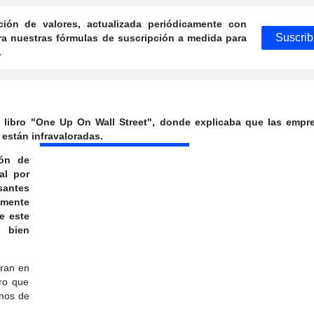
ción de valores, actualizada periódicamente con
Suscrib
a nuestras fórmulas de suscripción a medida para
.
 libro "One Up On Wall Street", donde explicaba que las empr
están infravaloradas.
ión de
al por
santes
amente
e este
 bien
ran en
ero que
inos de