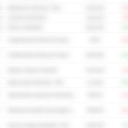
s
Materiales de construcción - Otros
-11
32,95 mil M
co
Accesorios de fontanería
-9,
22,92 mil M
s
Pintura y revestimiento
+14
89,23 mil M
852 M
Conglomerados de bienes de consumo
-18
84,49 mil M
Conglomerados de bienes de consumo
+20
34,52 mil M
Elevador y equipo de transporte
-8,
Equipo y piezas electrónicas - Otros
+80
11,6 mil M
5455,6 M
Supermercados y tiendas de conveniencia
-17
5583,49 M
Fabricación de almidón, grasa vegetal y aceite
-23
65,66 mil M
Servicios y equipos ambientales - Otros
+1,