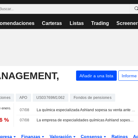
omendaciones
Carteras
Listas
Trading
Screener
ANAGEMENT,
Añadir a una lista
Informe
ciones
APO
US03769M1062
Fondos de pensiones
e enero.
07/08
La química especializada Ashland sopesa su venta ante la presión de los inversores activistas
96 %
07/08
La empresa de especialidades químicas Ashland sopesa su venta ante la presión de los inversores activistas, según Bloomberg
presa
Finanzas
Valoración
Consenso
Ratings
A