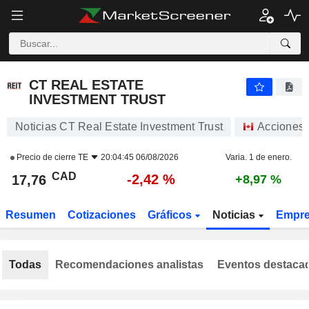
CT REAL ESTATE INVESTMENT TRUST
17,76
$
-2,42 %
CT REAL ESTATE
INVESTMENT TRUST
Noticias CT Real Estate Investment Trust
Acciones
Precio de cierre
TE
20:04:45 06/08/2026
Varia. 1 de enero.
CAD
-2,42 %
17,76
+8,97 %
Resumen
Cotizaciones
Gráficos
Noticias
Empr
Todas
Recomendaciones analistas
Eventos destaca