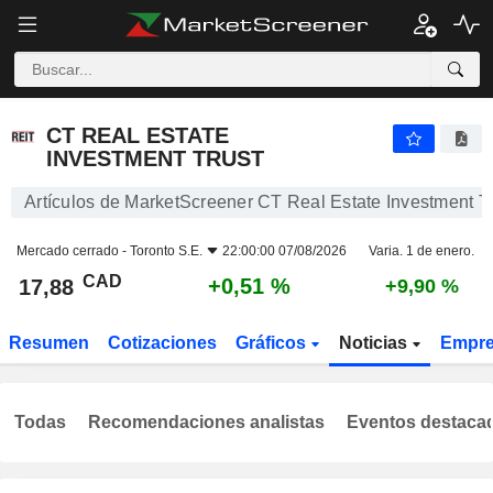
CT REAL ESTATE INVESTMENT TRUST
17,88
$
+0,51 %
CT REAL ESTATE
INVESTMENT TRUST
Artículos de MarketScreener CT Real Estate Investment Tr
Mercado cerrado -
Toronto S.E.
22:00:00 07/08/2026
Varia. 1 de enero.
CAD
+0,51 %
17,88
+9,90 %
Resumen
Cotizaciones
Gráficos
Noticias
Empr
Todas
Recomendaciones analistas
Eventos destaca