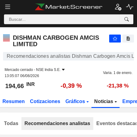
DISHMAN CARBOGEN AMCIS LIMITED
194,66
₹
-0,39 %
DISHMAN CARBOGEN AMCIS
LIMITED
Recomendaciones analistas Dishman Carbogen Amcis Li
Mercado cerrado -
NSE India S.E.
Varia. 1 de enero.
13:05:07 06/08/2026
INR
-0,39 %
194,66
-21,38 %
Resumen
Cotizaciones
Gráficos
Noticias
Empr
Todas
Recomendaciones analistas
Eventos destaca