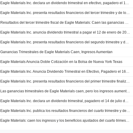
Eagle Materials Inc. declara un dividendo trimestral en efectivo, pagadero el 13 de abril de 2026
Eagle Materials Inc. presenta resultados financieros del tercer trimestre y de los nueve meses finalizados el 31 de diciembre de 2025
Resultados del tercer trimestre fiscal de Eagle Materials: Caen las ganancias y los ingresos
Eagle Materials Inc. anuncia dividendo trimestral a pagar el 12 de enero de 2026
Eagle Materials Inc. presenta resultados financieros del segundo trimestre y del semestre finalizado el 30 de septiembre de 2025
Ganancias Trimestrales de Eagle Materials Caen, Ingresos Aumentan
Eagle Materials Anuncia Doble Cotización en la Bolsa de Nueva York Texas
Eagle Materials Inc. Anuncia Dividendo Trimestral en Efectivo, Pagadero el 16 de Octubre de 2025
Eagle Materials Inc. presenta resultados financieros del primer trimestre finalizado el 30 de junio de 2025
Las ganancias trimestrales de Eagle Materials caen, pero los ingresos aumentan
Eagle Materials Inc. declara un dividendo trimestral, pagadero el 14 de julio de 2025.
Eagle Materials Inc. publica los resultados financieros del cuarto trimestre y del año completo finalizado el 31 de marzo de 2025.
Eagle Materials: caen los ingresos y los beneficios ajustados del cuarto trimestre fiscal