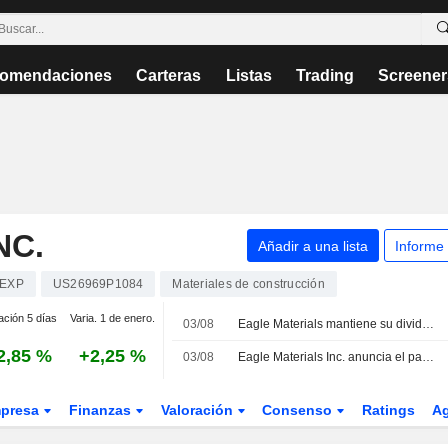
omendaciones
Carteras
Listas
Trading
Screener
NC.
Añadir a una lista
Informe
EXP
US26969P1084
Materiales de construcción
ación 5 días
Varia. 1 de enero.
03/08
Eagle Materials mantiene su dividendo trimestral en 0,25 USD por accion, pagadero el 13 de octubre
2,85 %
+2,25 %
03/08
Eagle Materials Inc. anuncia el pago de un dividendo trimestral en efectivo el 13 de octubre de 2026
presa
Finanzas
Valoración
Consenso
Ratings
A