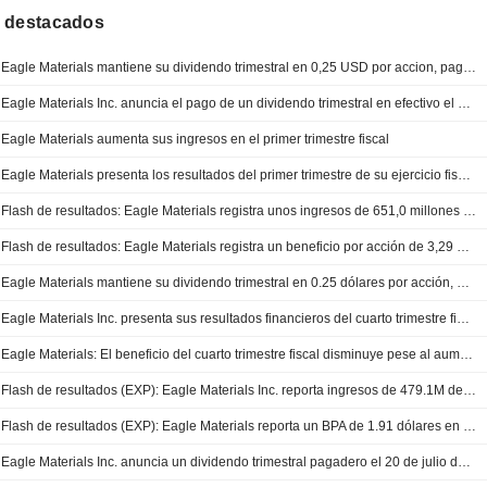
 destacados
Eagle Materials mantiene su dividendo trimestral en 0,25 USD por accion, pagadero el 13 de octubre
Eagle Materials Inc. anuncia el pago de un dividendo trimestral en efectivo el 13 de octubre de 2026
Eagle Materials aumenta sus ingresos en el primer trimestre fiscal
Eagle Materials presenta los resultados del primer trimestre de su ejercicio fiscal 2026
Flash de resultados: Eagle Materials registra unos ingresos de 651,0 millones USD en el primer trimestre, frente a los 620,4 millones USD previstos por FactSet
Flash de resultados: Eagle Materials registra un beneficio por acción de 3,29 USD en el primer trimestre fiscal, frente a los 3,38 USD previstos por FactSet
Eagle Materials mantiene su dividendo trimestral en 0.25 dólares por acción, pagadero el 20 de julio a los accionistas registrados al 15 de junio
Eagle Materials Inc. presenta sus resultados financieros del cuarto trimestre finalizado el 31 de marzo de 2026
Eagle Materials: El beneficio del cuarto trimestre fiscal disminuye pese al aumento de los ingresos
Flash de resultados (EXP): Eagle Materials Inc. reporta ingresos de 479.1M de dólares en el cuarto trimestre, frente a los 452.0M previstos por FactSet
Flash de resultados (EXP): Eagle Materials reporta un BPA de 1.91 dólares en el cuarto trimestre fiscal, frente a los 1.57 dólares estimados por FactSet
Eagle Materials Inc. anuncia un dividendo trimestral pagadero el 20 de julio de 2026