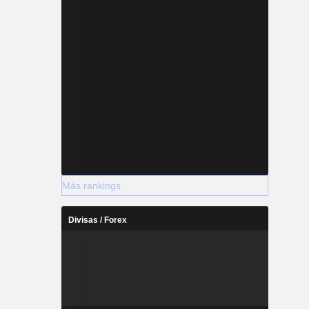
Más rankings
Divisas / Forex