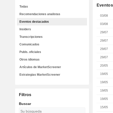
Eventos
Todas
Recomendaciones analistas
03/08
Eventos destacados
03/08
Insiders
29/07
Transcripciones
29/07
Comunicados
29/07
Publs. oficiales
29/07
Otros idiomas
20/05
Artículos de MarketScreener
19/05
Estrategias MarketScreener
19/05
19/05
Filtros
19/05
Buscar
15/05