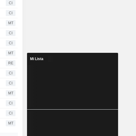
CI
CI
MT
CI
CI
MT
Mi Lista
RE
CI
CI
MT
CI
CI
MT