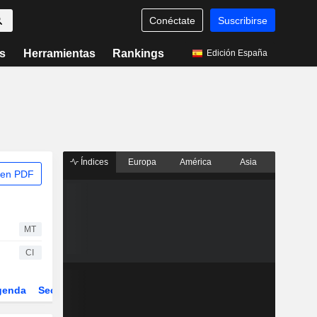
Conéctate
Suscribirse
s
Herramientas
Rankings
Edición España
Índices
Europa
América
Asia
 en PDF
MT
CI
genda
Sector
Derivados
ETFs