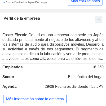
Más cotizaciones
Cotización diferida Japan Exchange
Perfil de la empresa
Foster Electric Co Ltd es una empresa con sede en Japón
dedicada principalmente al negocio de los altavoces y al de
los sistemas de audio para dispositivos móviles. Desarrolla
su actividad a través de tres segmentos. El segmento de
altavoces se dedica a la fabricación y venta de productos de
altavoces, tales como altavoces para automóviles, sistemas
de altavoces y altavoces para televisores. El segmento de
Empleados
16.260
audio móvil fabrica y comercializa productos de audio móvil,
entre los que se incluyen auriculares, cascos, transductores
Sector
Electrónica del hogar
para auriculares y actuadores de vibración. El segmento
«Otros» se dedica a la fabricación y comercialización de
Agenda
29/09
Fecha ex dividendo - 55 JPY
altavoces de aviso de proximidad, altavoces para sistemas
de notificación de emergencias en vehículos y productos de
la marca Fostex.
Más información sobre la empresa