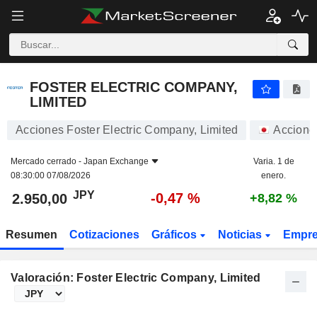
FOSTER ELECTRIC COMPANY, LIMITED
2.950,00
¥
-0,47 %
FOSTER ELECTRIC COMPANY,
LIMITED
Acciones Foster Electric Company, Limited
Accione
Mercado cerrado -
Japan Exchange
Varia. 1 de
08:30:00 07/08/2026
enero.
JPY
-0,47 %
2.950,00
+8,82 %
Resumen
Cotizaciones
Gráficos
Noticias
Empr
Valoración: Foster Electric Company, Limited