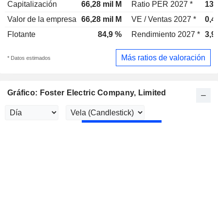
Capitalización
66,28 mil M
Ratio PER 2027 *
13,
Valor de la empresa
66,28 mil M
VE / Ventas 2027 *
0,4
Flotante
84,9 %
Rendimiento 2027 *
3,9
Más ratios de valoración
* Datos estimados
Gráfico: Foster Electric Company, Limited