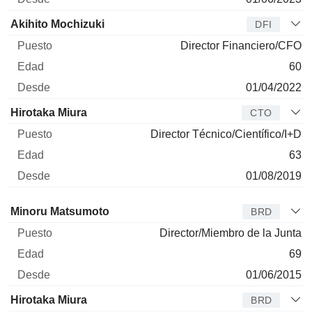
Akihito Mochizuki
DFI
Director Financiero/CFO
60
01/04/2022
Hirotaka Miura
CTO
Director Técnico/Científico/I+D
63
01/08/2019
Administrador
Puesto
Edad
Desde
Minoru Matsumoto
BRD
Director/Miembro de la Junta
69
01/06/2015
Hirotaka Miura
BRD