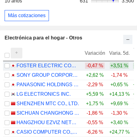
10 años
631
3.500
Más cotizaciones
Electrónica para el hogar - Otros
V
Variación
Varia. 5d.
FOSTER ELECTRIC COMPANY, LIMITED
-0,47 %
+3,51 %
+
SONY GROUP CORPORATION
+2,62 %
-1,74 %
PANASONIC HOLDINGS CORPORATION
-2,29 %
+0,65 %
+
LG ELECTRONICS INC.
+5,59 %
+14,13 %
+
SHENZHEN MTC CO., LTD.
+1,75 %
+9,69 %
+
SICHUAN CHANGHONG ELECTRIC CO.,LTD.
-1,86 %
-1,30 %
-
HANGZHOU EZVIZ NETWORK CO., LTD.
-0,55 %
+3,40 %
CASIO COMPUTER CO.,LTD.
-6,26 %
+24,77 %
+