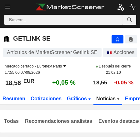
GETLINK SE
18,56
€
+0,05 %
GETLINK SE
Artículos de MarketScreener Getlink SE
Acciones
Mercado cerrado -
Euronext Paris
Después del cierre
17:55:00 07/08/2026
21:02:10
EUR
+0,05 %
18,56
18,55
-0,05 %
Resumen
Cotizaciones
Gráficos
Noticias
Empr
Todas
Recomendaciones analistas
Eventos destaca