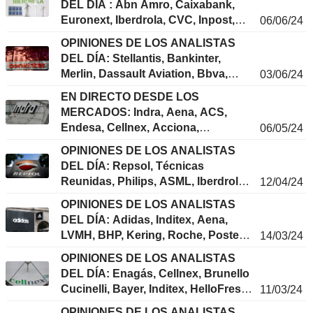
DEL DÍA : Abn Amro, Caixabank,
Euronext, Iberdrola, CVC, Inpost,
06/06/24
Inditex, Ahold, Unicredit,
OPINIONES DE LOS ANALISTAS
Swissquote...
DEL DÍA: Stellantis, Bankinter,
Merlin, Dassault Aviation, Bbva,
03/06/24
Ahold, Solaria Energia,
EN DIRECTO DESDE LOS
Commerzbank, BE Semiconductor...
MERCADOS: Indra, Aena, ACS,
Endesa, Cellnex, Acciona,
06/05/24
Santander, Telefónica, Berkshire
OPINIONES DE LOS ANALISTAS
Hathaway...
DEL DÍA: Repsol, Técnicas
Reunidas, Philips, ASML, Iberdrola,
12/04/24
Endesa, VAT Group, ASM,
OPINIONES DE LOS ANALISTAS
Givaudan...
DEL DÍA: Adidas, Inditex, Aena,
LVMH, BHP, Kering, Roche, Poste
14/03/24
Italiane, Stellantis, RWE...
OPINIONES DE LOS ANALISTAS
DEL DÍA: Enagás, Cellnex, Brunello
Cucinelli, Bayer, Inditex, HelloFresh,
11/03/24
Volvo, Vidrala ...
OPINIONES DE LOS ANALISTAS