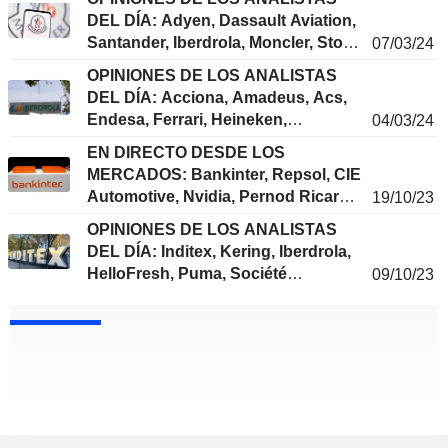
DEL DÍA: Adyen, Dassault Aviation,
Santander, Iberdrola, Moncler, Stora
07/03/24
Enso, Unicaja Banco...
OPINIONES DE LOS ANALISTAS
DEL DÍA: Acciona, Amadeus, Acs,
Endesa, Ferrari, Heineken,
04/03/24
Iberdrola, Prosegur, Salvatore
EN DIRECTO DESDE LOS
Ferragamo...
MERCADOS: Bankinter, Repsol, CIE
Automotive, Nvidia, Pernod Ricard,
19/10/23
Roche, Nestlé, Tesla, Nokia, Walt
OPINIONES DE LOS ANALISTAS
Disney...
DEL DÍA: Inditex, Kering, Iberdrola,
HelloFresh, Puma, Société
09/10/23
Générale, Orsted, AB Inbev,
Sandoz...