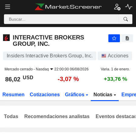
INTERACTIVE BROKERS GROUP, INC.
86,02
$
-3,07 %
INTERACTIVE BROKERS
GROUP, INC.
Insiders Interactive Brokers Group, Inc.
Acciones
Mercado cerrado -
Nasdaq
22:00:00 06/08/2026
Varia. 1 de enero.
USD
-3,07 %
86,02
+33,76 %
Resumen
Cotizaciones
Gráficos
Noticias
Empr
Todas
Recomendaciones analistas
Eventos destaca