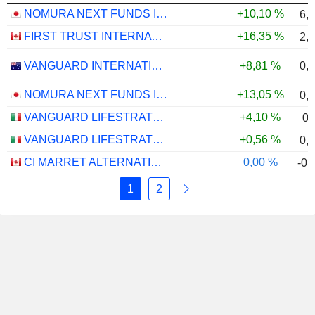
NOMURA NEXT FUNDS INTERNATIONAL EQUITY MSCI-KOKUSAI (YEN-HEDGED) ETF - JPY
+10,10 %
6,
FIRST TRUST INTERNATIONAL CAPITAL STRENGTH ETF - CAD
+16,35 %
2,
0,
VANGUARD INTERNATIONAL EQUITY INDEX FUNDS - VANGUARD FTSE ALL-WORLD EX-US ETF
+8,81 %
NOMURA NEXT FUNDS INTERNATIONAL EQUITY MSCI-KOKUSAI (UNHEDGED) ETF - JPY
+13,05 %
0,
VANGUARD LIFESTRATEGY 40% EQUITY UCITS ETF - DISTRIBUTING - EUR
+4,10 %
0,
VANGUARD LIFESTRATEGY 20% EQUITY UCITS ETF - DISTRIBUTING - EUR
+0,56 %
0,
CI MARRET ALTERNATIVE ABSOLUTE RETURN BOND ETF - CAD
0,00 %
-0,
1
2