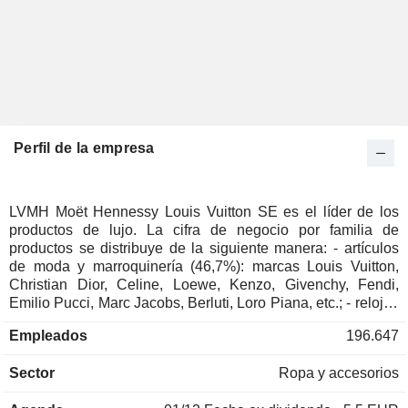
Perfil de la empresa
LVMH Moët Hennessy Louis Vuitton SE es el líder de los
productos de lujo. La cifra de negocio por familia de
productos se distribuye de la siguiente manera: - artículos
de moda y marroquinería (46,7%): marcas Louis Vuitton,
Christian Dior, Celine, Loewe, Kenzo, Givenchy, Fendi,
Emilio Pucci, Marc Jacobs, Berluti, Loro Piana, etc.; - relojes
y joyas (13%): Bulgari, TAG Heuer, Zenith, Hublot, Chaumet,
Empleados
196.647
Fred, Tiffany, etc.; - perfumes y cosméticos (10,1%):
perfumes (marcas Christian Dior, Guerlain, Loewe, Kenzo,
Sector
Ropa y accesorios
Givenchy, etc.), productos de maquillaje (Make Up For Ever,
Guerlain, Acqua di Parma, etc.), etc.; - vinos y espirituosos