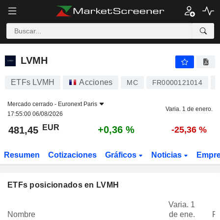
LVMH
481,45
€
+0,36 %
LVMH
ETFs LVMH
Acciones
MC
FR0000121014
Mercado cerrado -
Euronext Paris
Varia. 1 de enero.
17:55:00 06/08/2026
EUR
+0,36 %
481,45
-25,36 %
Resumen
Cotizaciones
Gráficos
Noticias
Empr
ETFs posicionados en LVMH
Varia. 1
Nombre
de ene.
P