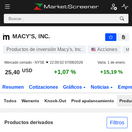
MACY'S, INC.
25,40
$
+1,07 %
MACY'S, INC.
Productos de inversión Macy's, Inc.
Acciones
M
Mercado cerrado -
NYSE
22:00:02 07/08/2026
Varia. 1 de enero.
USD
+1,07 %
25,40
+15,19 %
Resumen
Cotizaciones
Gráficos
Noticias
Empr
Todos
Warrants
Knock-Out
Prod apalancamiento
Produ
Filtros
Productos derivados