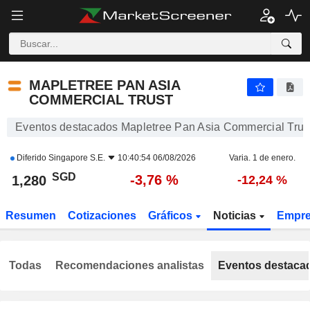
MAPLETREE PAN ASIA COMMERCIAL TRUST
1,280
$
-3,76 %
MAPLETREE PAN ASIA
COMMERCIAL TRUST
Eventos destacados Mapletree Pan Asia Commercial Trus
Diferido
Singapore S.E.
10:40:54 06/08/2026
Varia. 1 de enero.
SGD
-3,76 %
1,280
-12,24 %
Resumen
Cotizaciones
Gráficos
Noticias
Empr
Todas
Recomendaciones analistas
Eventos destaca