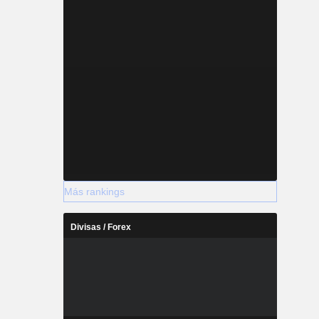
Más rankings
Divisas / Forex