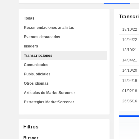
Transcr
Todas
Recomendaciones analistas
18/10/22
Eventos destacados
19/04/22
Insiders
13/10/21
Transcripciones
14/04/21
Comunicados
14/10/20
Publs. oficiales
12/04/19
Otros idiomas
01/02/18
Artículos de MarketScreener
26/05/16
Estrategias MarketScreener
Filtros
Buscar