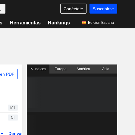
Conéctate
Suscribirse
s
Herramientas
Rankings
Edición España
Índices
Europa
América
Asia
 en PDF
MT
CI
r
Derivados
ETFs