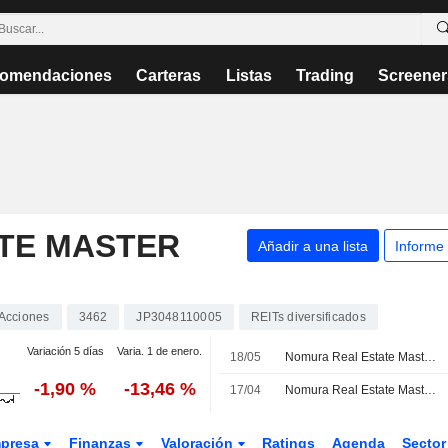
omendaciones
Carteras
Listas
Trading
Screener
TE MASTER
Añadir a una lista
Informe
Acciones
3462
JP3048110005
REITs diversificados
Variación 5 días
Varia. 1 de enero.
18/05
Nomura Real Estate Master Fund obtiene financiación por 10.800 millones de yenes para refinanciar deuda próxima a vencer
-1,90 %
-13,46 %
17/04
Nomura Real Estate Master Fund, Inc. presenta sus previsiones de distribución para los ejercicios fiscales que finalizan en agosto de 2026 y febrero de 2027
presa
Finanzas
Valoración
Ratings
Agenda
Secto