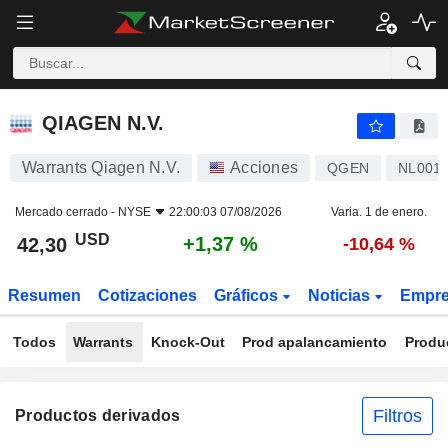
QIAGEN N.V.
42,30
$
+1,37 %
QIAGEN N.V.
Warrants Qiagen N.V.
Acciones
QGEN
NL001
Mercado cerrado -
NYSE
22:00:03 07/08/2026
Varia. 1 de enero.
USD
+1,37 %
42,30
-10,64 %
Resumen
Cotizaciones
Gráficos
Noticias
Empr
Todos
Warrants
Knock-Out
Prod apalancamiento
Produ
Filtros
Productos derivados