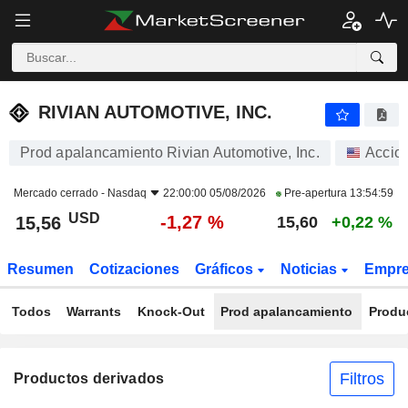
RIVIAN AUTOMOTIVE, INC.
15,56
$
-1,27 %
RIVIAN AUTOMOTIVE, INC.
Prod apalancamiento Rivian Automotive, Inc.
Accio
Mercado cerrado -
Nasdaq
22:00:00 05/08/2026
Pre-apertura
13:54:59
USD
-1,27 %
15,56
15,60
+0,22 %
Resumen
Cotizaciones
Gráficos
Noticias
Empr
Todos
Warrants
Knock-Out
Prod apalancamiento
Produ
Filtros
Productos derivados