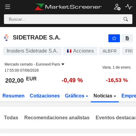
SIDETRADE S.A.
202,00
€
-0,49 %
SIDETRADE S.A.
Insiders Sidetrade S.A.
Acciones
ALBFR
FR00
Mercado cerrado -
Euronext Paris
Varia. 1 de enero.
17:55:00 07/08/2026
EUR
-0,49 %
202,00
-16,53 %
Resumen
Cotizaciones
Gráficos
Noticias
Empr
Todas
Recomendaciones analistas
Eventos destaca