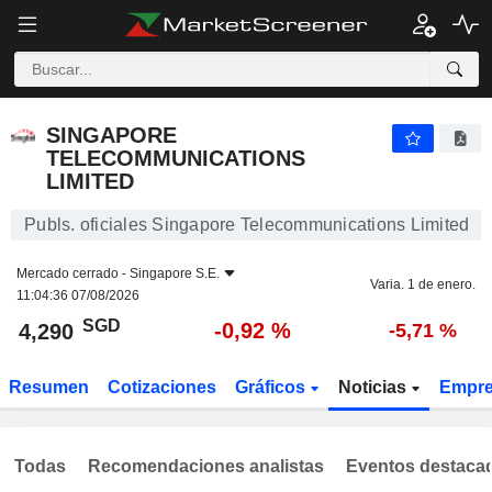
SINGAPORE TELECOMMUNICATIONS LIMITED
4,290
$
-0,92 %
SINGAPORE
TELECOMMUNICATIONS
LIMITED
Publs. oficiales Singapore Telecommunications Limited
Mercado cerrado -
Singapore S.E.
Varia. 1 de enero.
11:04:36 07/08/2026
SGD
-0,92 %
4,290
-5,71 %
Resumen
Cotizaciones
Gráficos
Noticias
Empr
Todas
Recomendaciones analistas
Eventos destaca