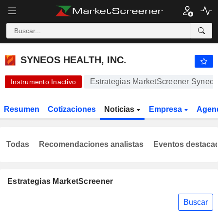
SYNEOS HEALTH, INC.
42,98
$
+0,02 %
SYNEOS HEALTH, INC.
Estrategias MarketScreener Syneos 
Instrumento Inactivo
Resumen
Cotizaciones
Noticias
Empresa
Agen
Todas
Recomendaciones analistas
Eventos destaca
Estrategias MarketScreener
Buscar