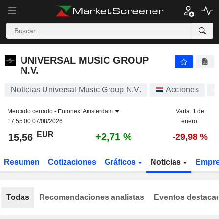
UNIVERSAL MUSIC GROUP N.V.
15,56
€
+2,71 %
UNIVERSAL MUSIC GROUP
N.V.
Noticias Universal Music Group N.V.
Acciones
U
Mercado cerrado -
Euronext Amsterdam
Varia. 1 de
17:55:00 07/08/2026
enero.
EUR
+2,71 %
15,56
-29,98 %
Resumen
Cotizaciones
Gráficos
Noticias
Empr
Todas
Recomendaciones analistas
Eventos destaca