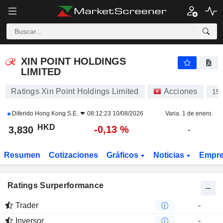
XIN POINT HOLDINGS LIMITED
3,830
$
-0,13 %
XIN POINT HOLDINGS
LIMITED
Ratings Xin Point Holdings Limited
Acciones
15
Diferido
Hong Kong S.E.
08:12:23 10/08/2026
Varia. 1 de enero.
HKD
-0,13 %
3,830
-
Resumen
Cotizaciones
Gráficos
Noticias
Empr
Ratings Surperformance
Trader
-
Inversor
-