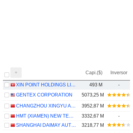
Capi.($)
Inversor
XIN POINT HOLDINGS LIMITED
493 M
-
GENTEX CORPORATION
5073,25 M
CHANGZHOU XINGYU AUTOMOTIVE LIGHTING SYSTEMS CO., LTD.
3952,87 M
HMT (XIAMEN) NEW TECHNICAL MATERIALS CO., LTD
3332,67 M
-
SHANGHAI DAIMAY AUTOMOTIVE INTERIOR CO., LTD
3218,77 M