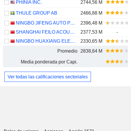
PHINIA INC.
2744,56 M
THULE GROUP AB
2466,88 M
NINGBO JIFENG AUTO PARTS CO., LTD.
2396,48 M
SHANGHAI FEILO ACOUSTICS CO.,LTD
2377,53 M
-
NINGBO HUAXIANG ELECTRONIC CO., LTD.
2330,65 M
Promedio
2838,64 M
Media ponderada por Capi.
Ver todas las calificaciones sectoriales