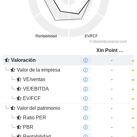
Xin Point Holdings Limited
Valoración
-
Valor de la empresa
-
VE/ventas
-
VE/EBITDA
-
EV/FCF
-
Valor del patrimonio
-
Ratio PER
-
PBR
-
Rentabilidad
-