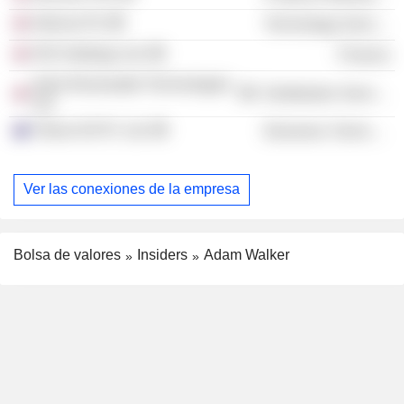
Informa Plc
Technology Services
HIS Holdings Ltd.
Finance
Indra Renewable Technologies
Distribution Services
Ltd.
Tritium DCFC Ltd.
Electronic Technology
Ver las conexiones de la empresa
Bolsa de valores
Insiders
Adam Walker