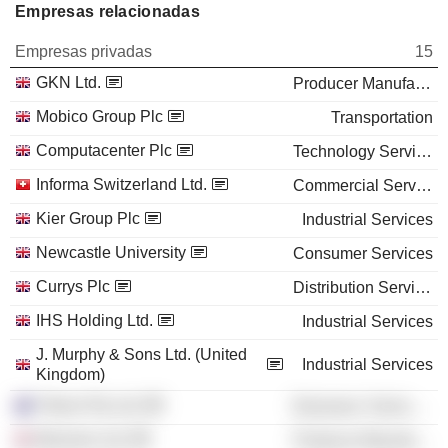
Empresas relacionadas
Empresas privadas
15
GKN Ltd.
Producer Manufacturing
Mobico Group Plc
Transportation
Computacenter Plc
Technology Services
Informa Switzerland Ltd.
Commercial Services
Kier Group Plc
Industrial Services
Newcastle University
Consumer Services
Currys Plc
Distribution Services
IHS Holding Ltd.
Industrial Services
J. Murphy & Sons Ltd. (United
Industrial Services
Kingdom)
Tritium Pty Ltd.
Electronic Technology
Moveero Ltd.
Producer Manufacturing