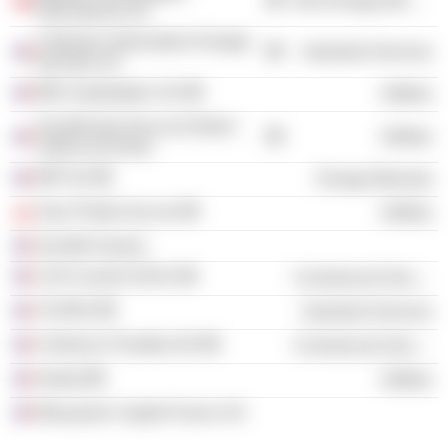
Non-Energy Minerals
International SA
Collectes Valorisation Energie
Industrial Services
Dechets SA
BRL Exploitation SA
Utilities
Société des Eaux du District
Utilities
Urbain de Dinan
MPI SA
Energy Minerals
Saur Polska Sp zoo
Utilities
Société Saurea
C2A Conseil SASU
Commercial Services
COVED
Industrial Services
Cerfrance Finistère AD
Commercial Services
Sedud
Utilities
Macquarie Capital France SA