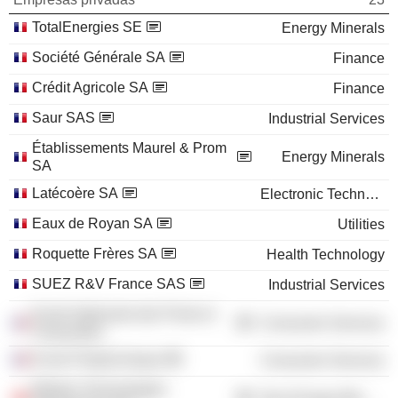
TotalEnergies SE
Energy Minerals
Société Générale SA
Finance
Crédit Agricole SA
Finance
Saur SAS
Industrial Services
Établissements Maurel & Prom
Energy Minerals
SA
Latécoère SA
Electronic Technology
Eaux de Royan SA
Utilities
Roquette Frères SA
Health Technology
SUEZ R&V France SAS
Industrial Services
Ecole Nationale des Ponts et
Consumer Services
Chaussées
Ecole Polytechnique
Consumer Services
Metalor Technologies