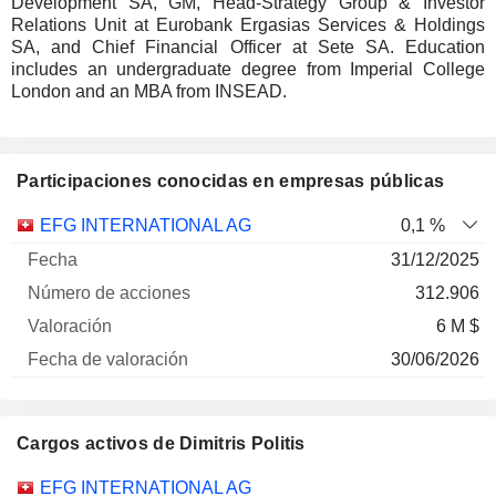
Development SA, GM, Head-Strategy Group & Investor
Relations Unit at Eurobank Ergasias Services & Holdings
SA, and Chief Financial Officer at Sete SA. Education
includes an undergraduate degree from Imperial College
London and an MBA from INSEAD.
Participaciones conocidas en empresas públicas
Número
EFG INTERNATIONAL AG
0,1 %
de
Fecha de
31/12/2025
Empresa
Fecha
acciones
Valoración
valoración
312.906
6 M $
30/06/2026
Cargos activos de Dimitris Politis
Empresas
Cargo
Inicio
EFG INTERNATIONAL AG