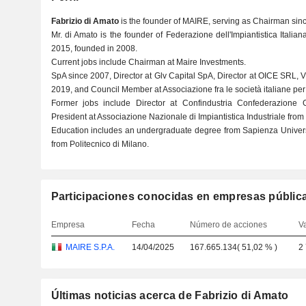
Fabrizio di Amato
is the founder of MAIRE, serving as Chairman sin
Mr. di Amato is the founder of Federazione dell'Impiantistica Italia
2015, founded in 2008.
Current jobs include Chairman at Maire Investments.
SpA since 2007, Director at Glv Capital SpA, Director at OICE SRL, 
2019, and Council Member at Associazione fra le società italiane per 
Former jobs include Director at Confindustria Confederazione Ge
President at Associazione Nazionale di Impiantistica Industriale from
Education includes an undergraduate degree from Sapienza Univer
from Politecnico di Milano.
Participaciones conocidas en empresas públic
Empresa
Fecha
Número de acciones
V
MAIRE S.P.A.
14/04/2025
167.665.134
(
51,02 %
)
2
Últimas noticias acerca de Fabrizio di Amato