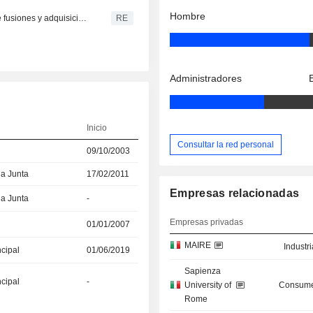
Hombre
El presidente de Maire en Italia prevé cerrar acuerdos de fusiones y adquisiciones antes de finales de junio
RE
Administradores
Inicio
Consultar la red personal
09/10/2003
la Junta
17/02/2011
Empresas relacionadas
la Junta
-
Empresas privadas
01/01/2007
MAIRE
Industr
ncipal
01/06/2019
Sapienza
ncipal
-
University of
Consume
Rome