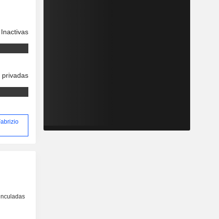
Inactivas
 privadas
Fabrizio
inculadas
o