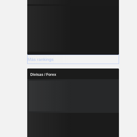
Más rankings
Divisas / Forex