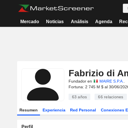
Mercado
Noticias
Análisis
Agenda
Rec
Fabrizio di A
Fundador en
MAIRE S.P.A.
.
Fortuna: 2 745 M $ al 30/06/202
63 años
66
relaciones
Resumen
Experiencia
Red Personal
Conexiones 
Perfil