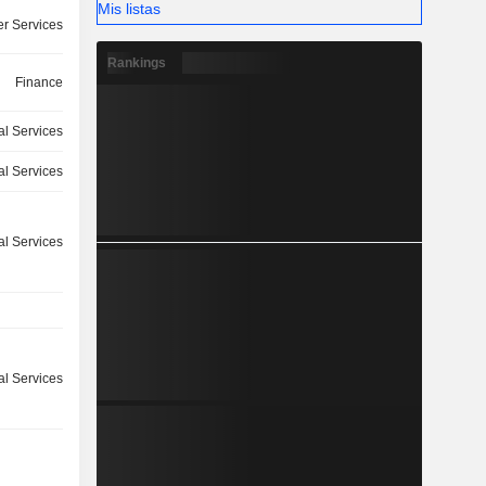
Mis listas
r Services
Rankings
Finance
l Services
l Services
l Services
l Services