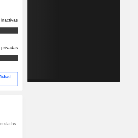
Inactivas
 privadas
Michael
inculadas
o