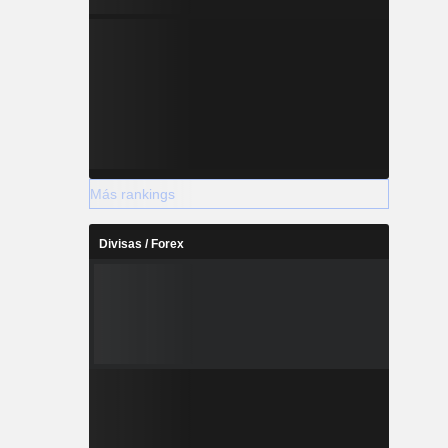
Más rankings
Divisas / Forex