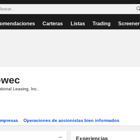
omendaciones
Carteras
Listas
Trading
Screener
owec
ional Leasing, Inc.
.
Empresas
Operaciones de accionistas bien informados
Experiencias