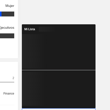
Mujer
Ejecutivos
Mi Lista
2
Finance