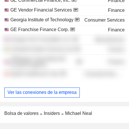
GE Commercial Finance, Inc.
Finance
GE Vendor Financial Services
Finance
Georgia Institute of Technology
Consumer Services
GE Franchise Finance Corp.
Finance
Georgia Tech Foundation, Inc.
Miscellaneous
Celestial Aviation Services Ltd.
Finance
JPMorgan Chase Bank NA
Finance
(United Kingdom)
Apollo Healthcare Corp.
Consumer Non-Durables
Ver las conexiones de la empresa
Bolsa de valores
Insiders
Michael Neal