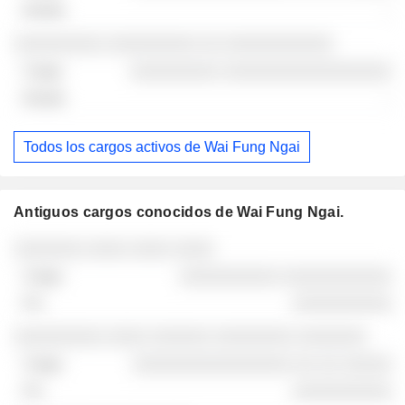
-
░░░░░░░░░ ░░░░░░░░░ ░░ ░░░░░░░░░░░
░░░░░░░░░ ░░░░░░░░░░░░░░░░░
-
Todos los cargos activos de Wai Fung Ngai
Antiguos cargos conocidos de Wai Fung Ngai.
Empresas
Cargo
Fin
░░░░░░░ ░░░░ ░░░░ ░░░░
░░░░░░░░░░ ░░░░░░░░░░░
░░░░░░░░░░
░░░░░░░░░ ░░░░ ░░░░░░ ░░░░░░░░ ░░░░░░░
░░░░░░░░░░░░░░░░ ░░ ░░ ░░░░░
░░░░░░░░░░