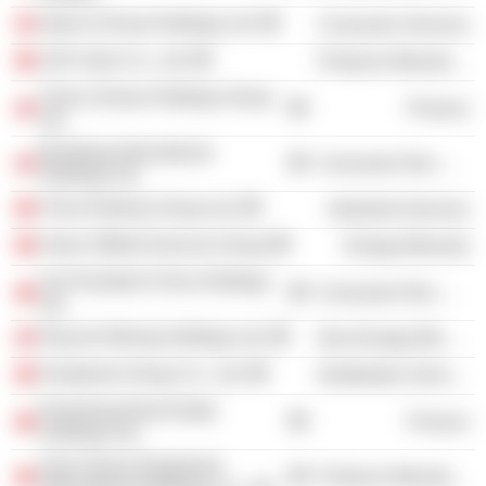
Ajisen (China) Holdings Ltd.
Consumer Services
LDK Solar Co., Ltd.
Producer Manufacturing
China Jinmao Holdings Group
Finance
Ltd.
Bosideng International
Consumer Non-Durables
Holdings Ltd.
China Railway Group Ltd.
Industrial Services
Anton Oilfield Services Group
Energy Minerals
Uni-President China Holdings
Consumer Non-Durables
Ltd.
Ding He Mining Holdings Ltd.
Non-Energy Minerals
Sinopharm Group Co., Ltd.
Distribution Services
Powerlong Real Estate
Finance
Holdings Ltd.
Sany Heavy Equipment
Producer Manufacturing