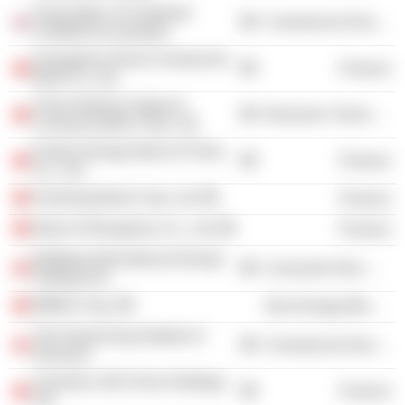
Association of Chartered
Commercial Services
Certified Accountants
Guangzhou Rural Commercial
Finance
Bank Co. Ltd.
China Railway Signal &
Electronic Technology
Communication Corp. Ltd.
Postal Savings Bank of China
Finance
Co., Ltd.
Huishang Bank Corp. Ltd.
Finance
Bank of Zhengzhou Co., Ltd.
Finance
BaWang International (Group)
Consumer Non-Durables
Holding Ltd.
BBMG Corp.
Non-Energy Minerals
The Hong Kong Institute of
Commercial Services
Directors
Sunshine 100 China Holdings
Finance
Ltd.