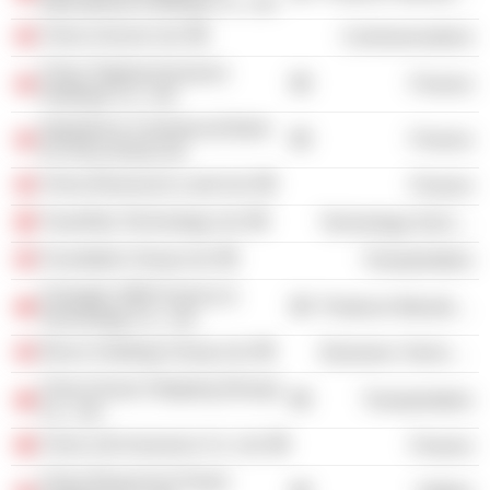
International Holdings Co., Ltd.
China Unicom Ltd.
Communications
China Taiping Insurance
Finance
Holdings Co., Ltd.
Industrial & Commercial Bank
Finance
of China (Asia) Ltd.
China Resources Land Ltd.
Finance
TravelSky Technology Ltd.
Technology Services
Foundation Group Ltd.
Transportation
Chengdu SIWI Science &
Producer Manufacturing
Technology Co., Ltd.
Renco Holdings Group Ltd.
Electronic Technology
China Ocean Shipping (Group)
Transportation
Co., Ltd.
China Life Insurance Co. Ltd.
Finance
China Resources Power