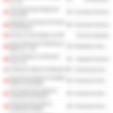
Co. Ltd.
The Hong Kong Polytechnic
Consumer Services
University
Shanghai University of Finance
Consumer Services
& Economics
AirPower Technologies Ltd.
Process Industries
Xinhua Winshare Publishing &
Distribution Services
Media Co., Ltd.
China Railway Construction
Industrial Services
Corp. Ltd.
Chartered Institute of Arbitrators
Commercial Services
Hong Kong Institute of Certified
Commercial Services
Public Accountants
The Hong Kong Institute of
Commercial Services
Chartered Secretaries
Hong Kong Securities &
Commercial Services
Investment Institute