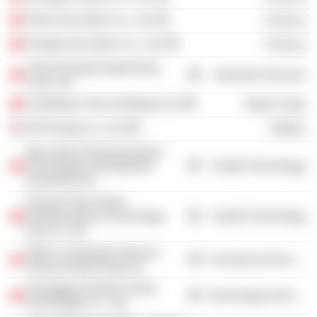
Orient Securities Co., Ltd.
Finance
Hengtai Securities Co., Ltd.
Finance
China Energy Engineering
Industrial Services
Corp. Ltd.
Goodbaby China Holdings Ltd.
Retail Trade
SPI Energy Co. Ltd.
Utilities
Neo-Green Pharmaceutical
Technology Development
Health Technology
(Cayman) Ltd.
Sichuan Neo-Green
Pharmaceutical Technology
Health Technology
Dev Co. Ltd.
SWCS Corporate Services
Commercial Services
Group (Hong Kong) Ltd.
Chongqing Tesilian Smart
Technology Services
Technology Co., Ltd.