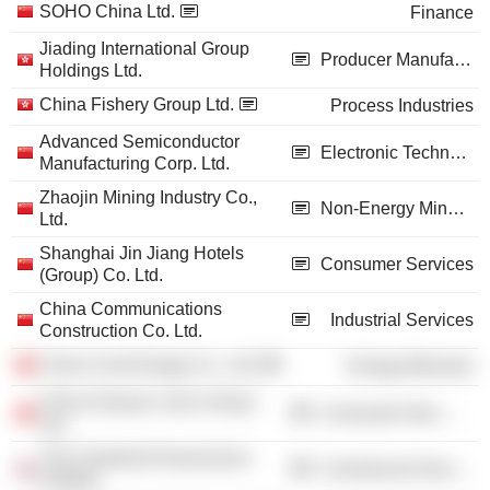
SOHO China Ltd.
Finance
Jiading International Group
Producer Manufacturing
Holdings Ltd.
China Fishery Group Ltd.
Process Industries
Advanced Semiconductor
Electronic Technology
Manufacturing Corp. Ltd.
Zhaojin Mining Industry Co.,
Non-Energy Minerals
Ltd.
Shanghai Jin Jiang Hotels
Consumer Services
(Group) Co. Ltd.
China Communications
Industrial Services
Construction Co. Ltd.
China Coal Energy Co., Ltd.
Energy Minerals
China Huiyuan Juice Group
Consumer Non-Durables
Ltd.
The Chartered Governance
Commercial Services
Institute