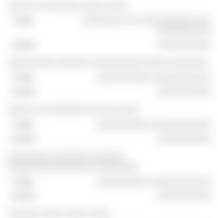
░░░░ ░░ ░░░░░░░ ░░░░ ░░░░
░░░░░░░░ ░░ ░░░░░░░░░░ ░░░
░░░░░░░░░░
░░░░░░░░░░
░░░░░░░░░ ░░░░░░ ░░░░░░░░░░ ░░░░ ░░░░░░░
░░░░░░░░░░ ░░░░░░░░░░░
░░░░░░░░░░
░░░░ ░░ ░░░░░░░░░ ░░░░ ░░░░
░░░░░░░░░░ ░░░░░░░░░░░
░░░░░░░░░░
░░░░░░░░ ░░░░░░░ ░░░░░░
░░░░░░░░░░░░░░░░ ░░░░░░░░
░░░░░░░░░░ ░░░░░░░░░░░
░░░░░░░░░░
░░░░░░ ░░░░ ░░░░ ░░░░