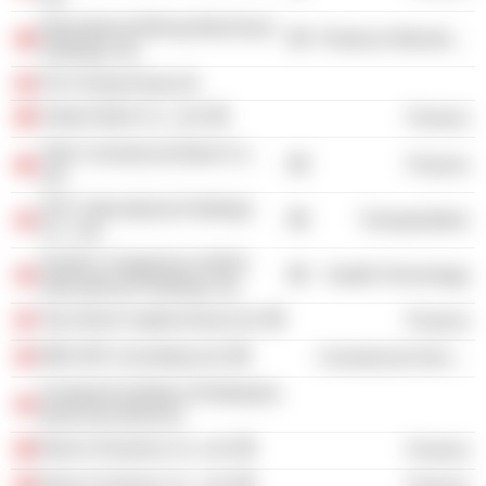
International Mining Machinery
Producer Manufacturing
Holdings Ltd.
KCS Hong Kong Ltd.
Harbin Bank Co., Ltd.
Finance
Yibin Commercial Bank Co.,
Finance
Ltd.
SITC International Holdings
Transportation
Co., Ltd.
Health & Happiness (H&H)
Health Technology
International Holdings Ltd.
Top Orient Capital (Asia) Ltd.
Finance
MNCOR Consulting Ltd.
Commercial Services
Chartered Institute of Arbitrators
(East Asia Branch)
Bank of Guizhou Co. Ltd.
Finance
Bank of Jinzhou Co., Ltd.