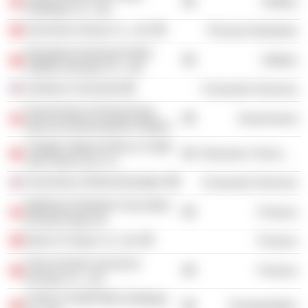
Utilities
Holdings Co., Ltd.
Sinochem Group Co., Ltd.
Process Industries
Shanghai Dazhong Public
Utilities
Utilities (Group) Co., Ltd.
Andrews University
Consumer Services
Government of Hong Kong
Government
Special Administrative Region
Yangtze Optical Fibre & Cable
Electronic Technology
Joint Stock Ltd. Co.
University of Wolverhampton
Consumer Services
Wallbanck Brothers Securities
Finance
(Hong Kong) Ltd.
Bank of Tianjin Co. Ltd.
Finance
China Pacific Insurance
Finance
(Group) Co., Ltd.
COSCO SHIPPING Holdings
Transportation