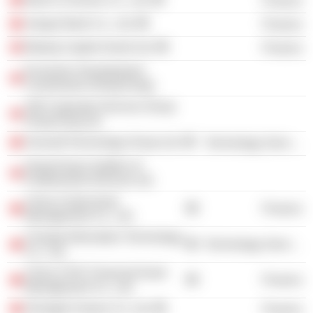
Finance
Jiangxi Bank Co., Ltd.
Finance
Beijing Capital Grand Ltd.
Finance
Economic Development
Commission (Hong Kong)
SW Corporate Services Group
Hong Kong Ltd.
Sinosoft Technology Group Ltd.
Technology Services
Hong Kong Coalition of
Professional Services Ltd.
China Cinda Asset
Finance
Management Co., Ltd.
Chanjet Information Technology
Technology Services
Co., Ltd.
China CITIC Financial Asset
Finance
Management Co., Ltd.
Zhongtai Futures Co. Ltd.
Finance