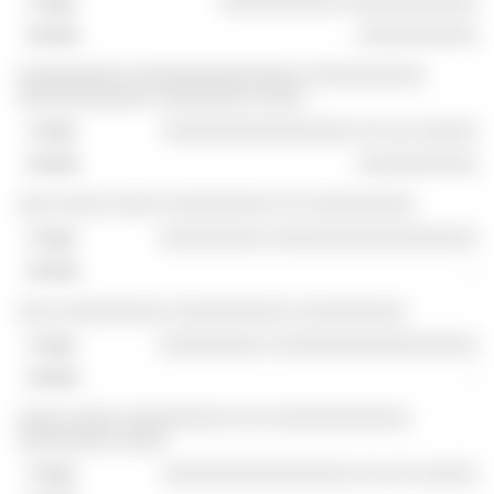
░░░░░░░░░░ ░░░░░░░░░░░
░░░░░░░░░░
░░░░░░░░░ ░░░░░░░░░░░░░░ ░░░░░░░░░░
░░░░░░░░░░░ ░░░░░░░░ ░░░░
░░░░░░░░░░░░░░░░ ░░ ░░ ░░░░░
░░░░░░░░░░
░░░ ░░░░ ░░░░ ░░░░░░░░░ ░░ ░░░░░░░░░
░░░░░░░░░ ░░░░░░░░░░░░░░░░░
-
░░░ ░░░░░░░░░ ░░░░░░░░░░ ░░░░░░░░░
░░░░░░░░░ ░░░░░░░░░░░░░░░░░
-
░░░░ ░░░░ ░░░░░░░░░ ░░ ░░░░░░░░░░░░
░░░░░░░░ ░░░░
░░░░░░░░░░░░░░░░ ░░ ░░ ░░░░░