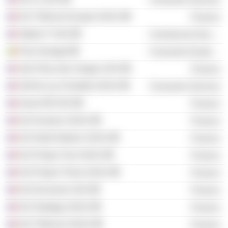
NJJ Télécom Europe SASU
Finance
Station F SAS
Commercial Services
Free Senegal
Consumer Durables
1bis Place des Vosges SAS
Finance
Golf du Lys-Chantilly SASU
Consumer Services
Invest SB SAS
Finance
NJJ Investco SASU
Finance
NJJ North Atlantic SASU
Finance
NJJ Project Two SASU
Finance
NJJ Project Three SASU
Finance
NJJ Exclusive SAS
Finance
NJJ Strategy SASU
Finance
NJJ Télécom SASU
Finance