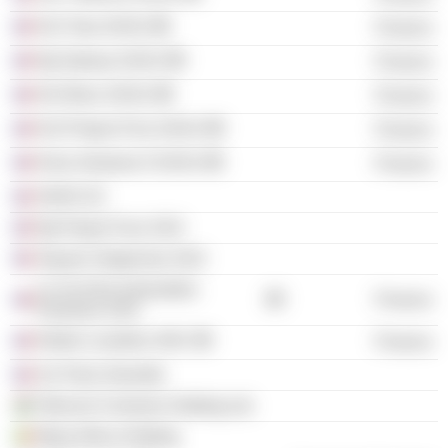
NJJ Tara SASU
Finance
Njj Galway SASU
Finance
NJJ Boru SASU
Finance
NJJ Project Five SASU
Finance
Kima Ventures II SASU
Finance
OH4S SC
Njj Project Four SAS
Square Vergennes SAS
La Cie Des Immeubles
Finance
Parisiens SAS
Kleber Levallois SNC
Finance
Sci Paris Grenelle
Telecom Comores Holding Ltd.
Maya Africa Holding