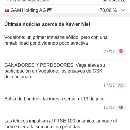
GAM Holding AG
70,06 %
13/05/2026
Últimas noticias acerca de Xavier Niel
775.914.125
Vodafone: un primer trimestre sólido, pero con una
64 M $
rentabilidad por dividendo poco atractiva
30/06/2026
27/07
KKR & CO INC
0 %
GANADORES Y PERDEDORES: Vega eleva su
24/02/2026
participación en Vodafone; los ensayos de GSK
30.273
decepcionan
3 M $
17/07
AN
30/06/2026
Bolsa de Londres: factores a seguir el 13 de julio
13/07
RE
Las telecos impulsan al FTSE 100 británico, aunque el
índice cierra la semana con pérdidas