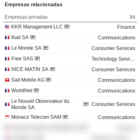
Empresas relacionadas
Empresas privadas
84
KKR Management LLC
Finance
Iliad SA
Communications
Le Monde SA
Consumer Services
Free SAS
Technology Services
NICE-MATIN SA
Consumer Services
Salt Mobile AG
Communications
WorldNet
Communications
Le Nouvel Observateur du
Consumer Services
Monde SA
Monaco Telecom SAM
Communications
Unibail-Rodamco-Westfield SE
Finance
ATEME SA
Electronic Technology