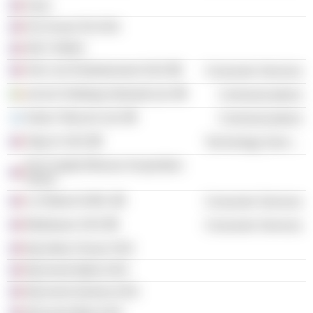
Sons
NJJ Invest Tel SAS
3617 ANNU
Arts Live Entertainment SAS
Consumer Services
eircom Holdings (Ireland) Ltd.
Communications
Golan Telecom Ltd.
Communications
Step-In SAS
Technology Services
NJJ Capital Monaco Acquisition
SASU
Le Diderot SARL
Consumer Services
Mediawan SAS
Consumer Services
Njj Indian Ocean SAS
Njj Invest Alpha SAS
Njj Invest Gamma SAS