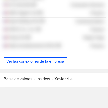
42 University
Consumer Services
2MX Organic SA
Finance
Iliad Holding SAS
Communications
KKR & Co., Inc.
Finance
Teract SA
Retail Trade
Atlas Investissement SASU
Finance
Ver las conexiones de la empresa
Bolsa de valores
Insiders
Xavier Niel