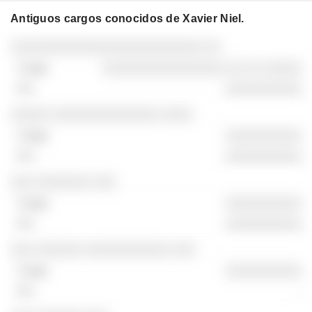
Antiguos cargos conocidos de Xavier Niel.
Empresas
Cargo
Fin
░░░░░░░░░░░░░░░░░░░░░░░░░ ░░
░░░░░░░░░░░░░░░░ ░░ ░░ ░░░░░
░░░░░░░░░░
░░░░░ ░░░░░░░░░░░░░░ ░░░░
░░░░░░░░░░
░░░░░░░░░░
░░░ ░░░░░░░ ░░░
░░░░░░░░░░
░░░░░░░░░░
░░░ ░░░░░░ ░░░░░░░░░░░ ░░░
░░░░░░░░░░
-