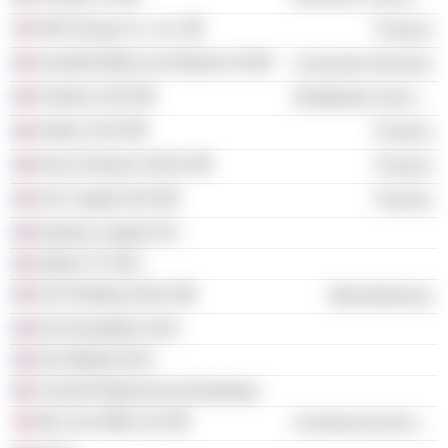
KKR Group Co., Inc.
Finance
Société Éditrice du Monde SA
Consumer Services
Freebox SAS
Distribution Services
Holdco SAS
Finance
Kima Ventures SASU
Finance
NJJ Capital SAS
Finance
Elysées Capital SCI
Atelier 37 SAS
NJJ Holding SASU
Miscellaneous
NJJ Immobilier SAS
NJJ Market SAS
Conseil National du Numérique
My Love Affair Ltd.
Commercial Services