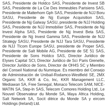
SAS, Presidente de Holdco SAS, Presidente de Invest SB
SAS, Presidente de La Cie Des Immeubles Parisiens SAS,
Presidente de Matterhorn Gph SAS, Presidente de NJJ Boru
SASU, Presidente de Njj Europe Acquisition SAS,
Presidente de Njj Galway SASU, presidente de NJJ Holding
SAS, Presidente de NJJ Immobilier SAS, Presidente de Njj
Invest Alpha SAS, Presidente de Njj Invest Beta SAS,
Presidente de Njj Invest Gamma SAS, Presidente de NJJ
Strategy SASU, Presidente de NJJ Tara SASU, Presidente
de NJJ Tlcom Europe SASU, presidente de Proper SAS,
Presidente de Salt Mobile AG, Presidente de SE 51 SAS,
Presidente de Sons Holdco SAS, Director Jurídico de
Elyses Capital SCI, Director Jurídico de Sci Paris Grenelle,
Director Jurídico de Sons, Director de OH4S SC y Miembro
del Conseil National du Numrique. Es miembro del Consejo
de Administración de Unibail-Rodamco-Westfield SE, 2MX
Organic SA, KKR & Co, Inc, KKR Management LLC,
Mediawan SA, Free Senegal, Monaco Telecom SAM, NICE-
MATIN SA, Step-In SAS, Telecom Comores Holding Ltd., Le
Nouvel Observateur du Monde SA, Maya Africa Holding,
Salt Network SA, Socit ditrice du Monde SA y eircom
Holdings (Ireland) Ltd.