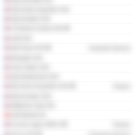
Njj Invest Beta SAS
Njj Europe Acquisition SAS
Njj Animation SAS
It Solutions Factory SAS
Sehf SAS
Njj Presse SAS
Consumer Services
Blackpills SAS
Sons Holdco SAS
Njj Entertainment SAS
Njj Suisse Acquisition SAS
Finance
Njj Innovation SAS
Matterhorn Gph SAS
Salt Network SA
9 rue de Lagny SARLU
Finance
SE 51 SAS
Consumer Services