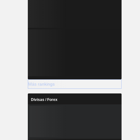
Más rankings
Divisas / Forex