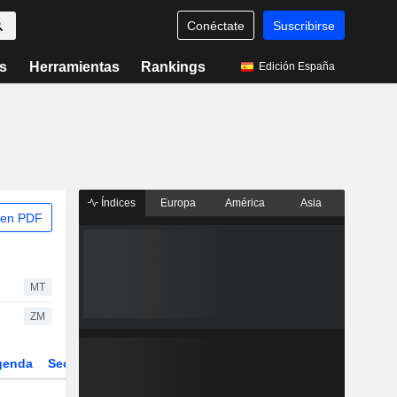
Conéctate
Suscribirse
s
Herramientas
Rankings
Edición España
Índices
Europa
América
Asia
 en PDF
MT
ZM
genda
Sector
Derivados
ETFs