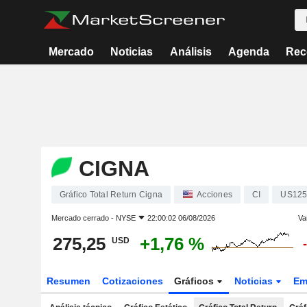
Mercado
Noticias
Análisis
Agenda
Rec
CIGNA
Gráfico Total Return Cigna
Acciones
CI
US125
Mercado cerrado -
NYSE
22:00:02 06/08/2026
Va
275,25
+1,76 %
USD
Resumen
Cotizaciones
Gráficos
Noticias
Em