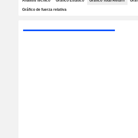
Análisis técnico
Gráfico Estático
Gráfico Total Return
Gráf
Gráfico de fuerza relativa