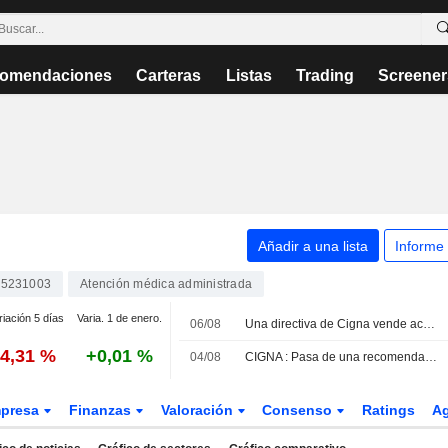
omendaciones
Carteras
Listas
Trading
Screener
Añadir a una lista
Informe
5231003
Atención médica administrada
riación 5 días
Varia. 1 de enero.
06/08
Una directiva de Cigna vende acciones por valor de 5.369.584 USD, según los registros de la SEC
-4,31 %
+0,01 %
04/08
CIGNA : Pasa de una recomendación de Compra a Neutral por Jefferies & Co.
presa
Finanzas
Valoración
Consenso
Ratings
A