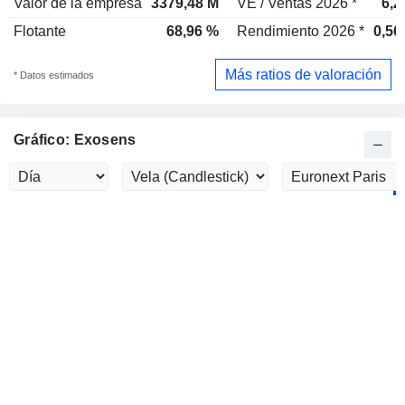
Valor de la empresa
3379,48 M
VE / Ventas 2026 *
6,2
Flotante
68,96 %
Rendimiento 2026 *
0,56
Más ratios de valoración
* Datos estimados
Gráfico: Exosens