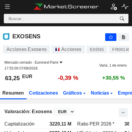
EXOSENS
63,25
€
-0,39 %
EXOSENS
Acciones Exosens
Acciones
EXENS
FR00140
Mercado cerrado -
Euronext Paris
Varia. 1 de enero.
17:55:00 07/08/2026
EUR
-0,39 %
63,25
+30,55 %
Resumen
Cotizaciones
Gráficos
Noticias
Empr
Valoración: Exosens
Capitalización
3220,11 M
Ratio PER 2026 *
38,