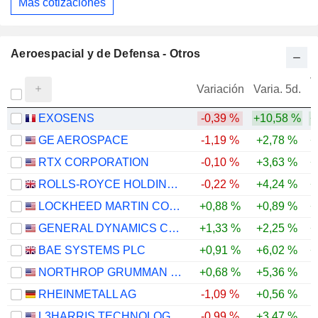
Más cotizaciones
Aeroespacial y de Defensa - Otros
V
Variación
Varia. 5d.
EXOSENS
-0,39 %
+10,58 %
+
GE AEROSPACE
-1,19 %
+2,78 %
+
RTX CORPORATION
-0,10 %
+3,63 %
+
ROLLS-ROYCE HOLDINGS PLC
-0,22 %
+4,24 %
+
LOCKHEED MARTIN CORPORATION
+0,88 %
+0,89 %
+
GENERAL DYNAMICS CORPORATION
+1,33 %
+2,25 %
+
BAE SYSTEMS PLC
+0,91 %
+6,02 %
+
NORTHROP GRUMMAN CORPORATION
+0,68 %
+5,36 %
RHEINMETALL AG
-1,09 %
+0,56 %
-
L3HARRIS TECHNOLOGIES, INC.
-0,99 %
+3,47 %