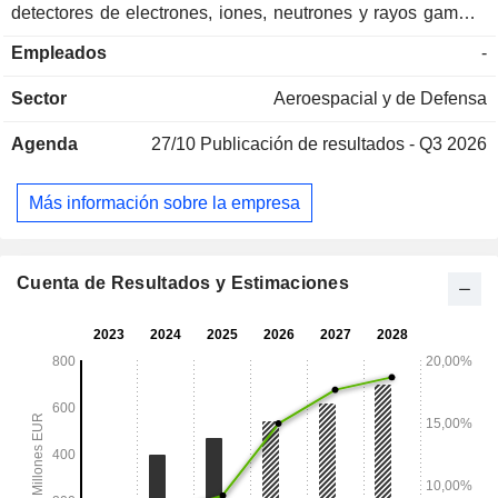
detectores de electrones, iones, neutrones y rayos gamma,
amplificadores de microondas y tubos de visión nocturna,
Empleados
-
proporcionando soluciones a medida para entornos muy
exigentes. A finales de 2025, el grupo cuenta con 12 centros
Sector
Aeroespacial y de Defensa
de producción en todo el mundo. Las ventas netas se
distribuyen geográficamente de la siguiente manera:
Agenda
27/10
Publicación de resultados - Q3 2026
Francia (6,7 %), Grecia (38,1 %), Europa (33,7 %), Asia
(13,9 %), Estados Unidos (6,1 %), América del Norte (0,9 %),
Oceanía (0,4 %), África (0,1 %) y otros (0,1 %).
Más información sobre la empresa
Cuenta de Resultados y Estimaciones