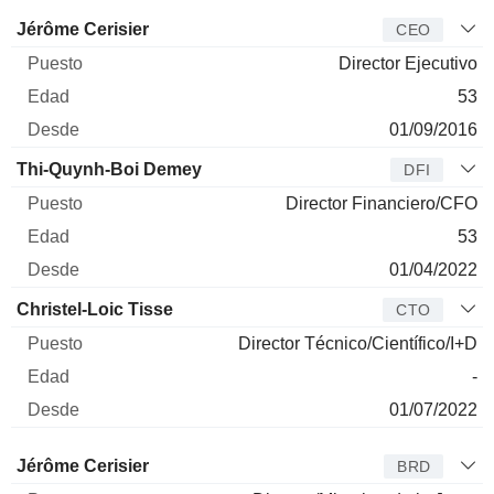
Director
Puesto
Edad
Desde
Jérôme Cerisier
CEO
Director Ejecutivo
53
01/09/2016
Thi-Quynh-Boi Demey
DFI
Director Financiero/CFO
53
01/04/2022
Christel-Loic Tisse
CTO
Director Técnico/Científico/I+D
-
01/07/2022
Administrador
Puesto
Edad
Desde
Jérôme Cerisier
BRD