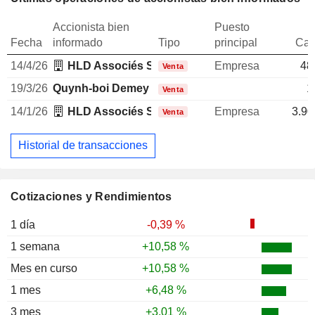
Accionista bien
Puesto
Fecha
informado
Tipo
principal
Can
14/4/26
HLD Associés SA
Empresa
48
Venta
19/3/26
Quynh-boi Demey
1
Venta
14/1/26
HLD Associés SA
Empresa
3.90
Venta
Historial de transacciones
Cotizaciones y Rendimientos
1 día
-0,39 %
1 semana
+10,58 %
Mes en curso
+10,58 %
1 mes
+6,48 %
3 mes
+3,01 %