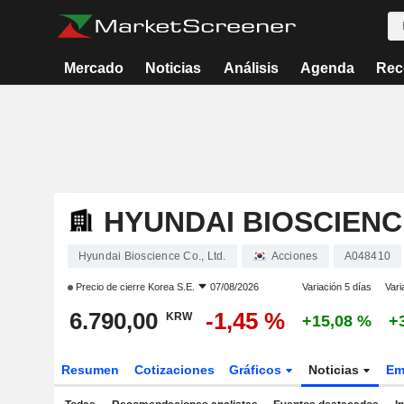
Mercado
Noticias
Análisis
Agenda
Rec
HYUNDAI BIOSCIENCE
Hyundai Bioscience Co., Ltd.
Acciones
A048410
Precio de cierre
Korea S.E.
07/08/2026
Variación 5 días
Vari
6.790,00
-1,45 %
KRW
+15,08 %
+
Resumen
Cotizaciones
Gráficos
Noticias
Em