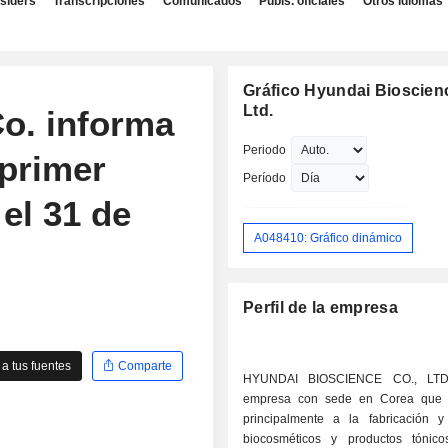
nsiders
Transcripciones
Comunicados
Publs. oficiales
Otros idiomas
Gráfico Hyundai Bioscien
Ltd.
o. informa
Periodo
 primer
Período
 el 31 de
A048410: Gráfico dinámico
Perfil de la empresa
a tus fuentes
Comparte
HYUNDAI BIOSCIENCE CO., LTD
empresa con sede en Corea que 
principalmente a la fabricación 
biocosméticos y productos tónic