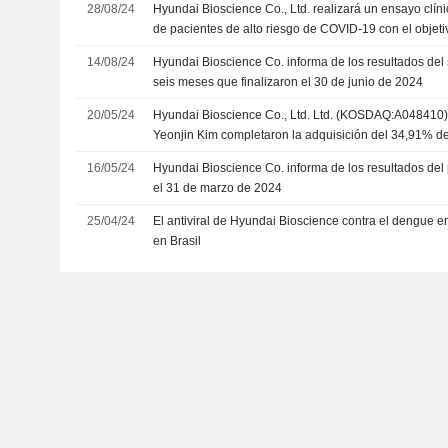
28/08/24
Hyundai Bioscience Co., Ltd. realizará un ensayo clíni
de pacientes de alto riesgo de COVID-19 con el objet
autorización de uso de emergencia
14/08/24
Hyundai Bioscience Co. informa de los resultados del 
seis meses que finalizaron el 30 de junio de 2024
20/05/24
Hyundai Bioscience Co., Ltd. Ltd. (KOSDAQ:A048410),
Yeonjin Kim completaron la adquisición del 34,91% d
(KOSDAQ:A187660) a Mobiis Co. (KOSDAQ:A250060)
16/05/24
Hyundai Bioscience Co. informa de los resultados del p
el 31 de marzo de 2024
25/04/24
El antiviral de Hyundai Bioscience contra el dengue e
en Brasil