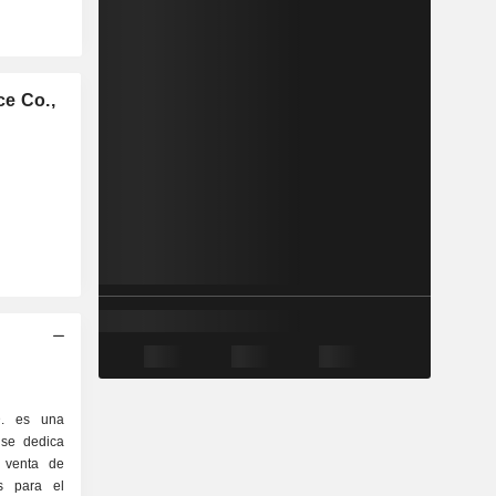
ce Co.,
. es una
se dedica
y venta de
os para el