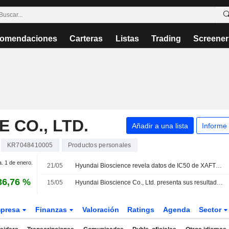
omendaciones
Carteras
Listas
Trading
Screener
 CO., LTD.
Añadir a una lista
Informe
KR7048410005
Productos personales
a. 1 de enero.
21/05
Hyundai Bioscience revela datos de IC50 de XAFTY contra el Ébola
36,76 %
15/05
Hyundai Bioscience Co., Ltd. presenta sus resultados financieros del primer trimestre finalizado el 31 de marzo de 2026
presa
Finanzas
Valoración
Ratings
Agenda
Sector