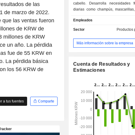
resultados de las
cabello. Desarrolla necesidades f
diarias como champús, mascarillas
 31 de marzo de 2022.
medicamentos contra los tumores. 
e que las ventas fueron
Empleados
también vende monitores de crist
(LCD) y productos de señalización d
millones de KRW de
Sector
Productos 
Compañía distribuye sus produc
43 millones de KRW
mercado nacional, así como en los m
Más información sobre la empresa
ce un año. La pérdida
ultramar, incluyendo Europa, América
nuas fue de 55 KRW en
. La pérdida básica
Cuenta de Resultados y
con los 56 KRW de
Estimaciones
 a tus fuentes
Comparte