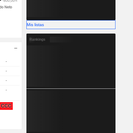
Mis listas
Rankings
-
-
-
-
CCC