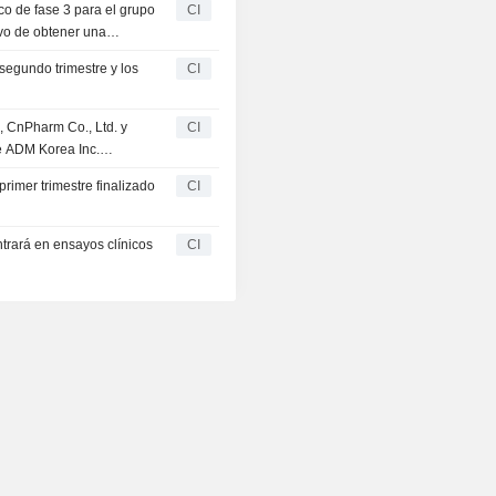
co de fase 3 para el grupo
CI
ivo de obtener una
segundo trimestre y los
CI
 CnPharm Co., Ltd. y
CI
e ADM Korea Inc.
.
rimer trimestre finalizado
CI
ntrará en ensayos clínicos
CI