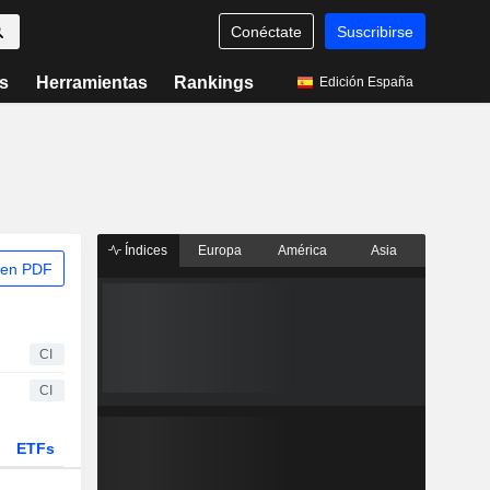
Conéctate
Suscribirse
s
Herramientas
Rankings
Edición España
Índices
Europa
América
Asia
 en PDF
CI
CI
ETFs