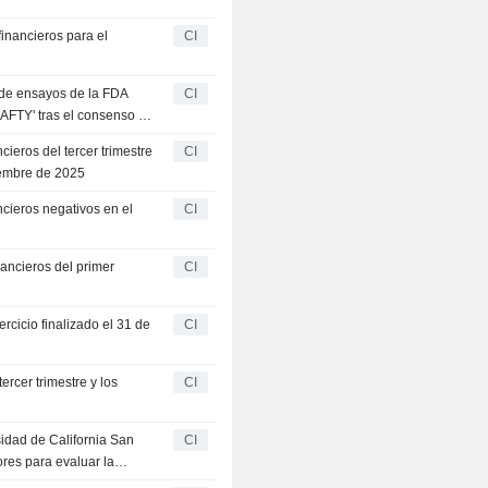
financieros para el
CI
 de ensayos de la FDA
CI
XAFTY' tras el consenso del
cieros del tercer trimestre
CI
iembre de 2025
ncieros negativos en el
CI
nancieros del primer
CI
rcicio finalizado el 31 de
CI
ercer trimestre y los
CI
idad de California San
CI
ores para evaluar la