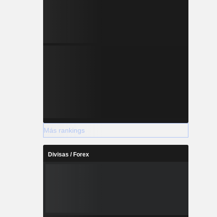
Más rankings
Divisas / Forex