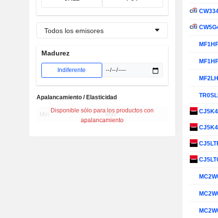
CW33
CW5G
Todos los emisores
MF1H
Madurez
MF1H
Indiferente
MF2L
TR0S
Apalancamiento / Elasticidad
Disponible sólo para los productos con
CJ5K
apalancamiento
CJ5K
CJ5LT
CJ5LT
MC2W
MC2W
MC2W