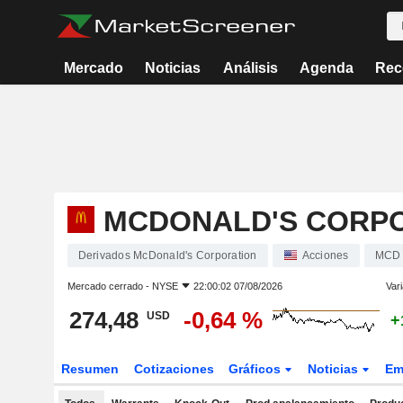
Mercado
Noticias
Análisis
Agenda
Rec
MCDONALD'S CORP
Derivados McDonald's Corporation
Acciones
MCD
Mercado cerrado -
NYSE
22:00:02 07/08/2026
Vari
274,48
-0,64 %
USD
+
Resumen
Cotizaciones
Gráficos
Noticias
Em