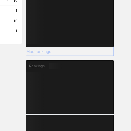
-
100
0.97 / 0.98
-
10
9.28 / 9.34
-
100
0.89 / 0.9
-
10
8,970
EUR
Más rankings
Rankings