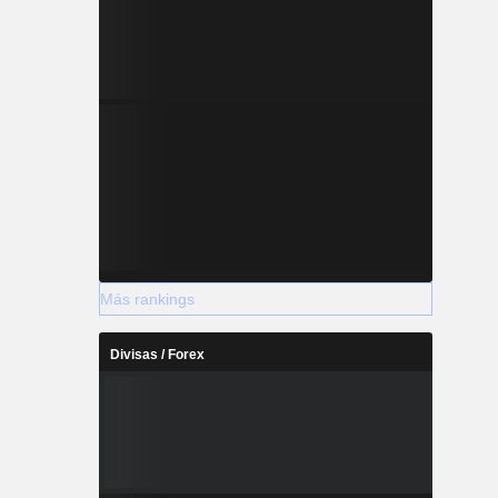
Más rankings
Divisas / Forex