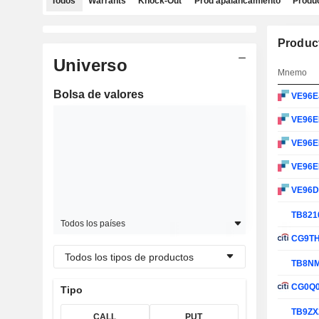
Todos
Warrants
Knock-Out
Prod apalancamiento
Produc
Produc
Universo
Mnemo
Bolsa de valores
VE96E
VE96
VE96
VE96E
VE96
TB821
Todos los países
CG9T
Todos los tipos de productos
TB8N
CG0Q
Tipo
TB9ZX
CALL
PUT