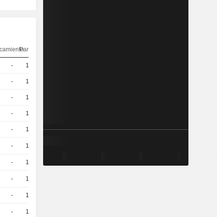
camiento
Paridad
Cotización
-
10
10,17
EUR
-
10
10,39
EUR
-
10
10,68
EUR
-
10
9,850
EUR
-
10
11,51
EUR
-
10
21,02
EUR
-
10
18,45
EUR
-
10
20,09
EUR
-
10
21,63
EUR
-
10
18,69
EUR