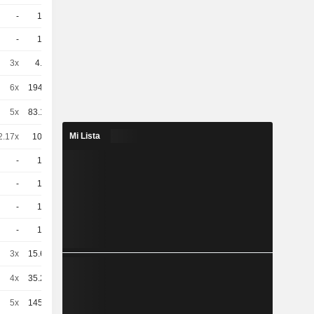
-
10
14,13
EUR
-
10
13,38
EUR
3x
4.4
17,56
EUR
6x
194.39
0,1920
EUR
5x
83.155
0,5400
EUR
Mi Lista
2.17x
100
1.09 / 1.1
-
10
9,520
EUR
-
10
12,47
EUR
-
10
12,10
EUR
-
10
10,66
EUR
3x
15.621
4,970
EUR
4x
35.233
1,640
EUR
5x
145.39
0,3100
EUR