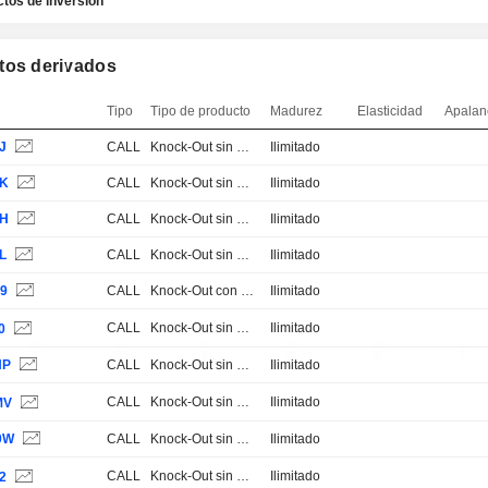
tos de inversión
tos derivados
Tipo
Tipo de producto
Madurez
Elasticidad
Apalan
J
CALL
Knock-Out sin Stop Loss
Ilimitado
EK
CALL
Knock-Out sin Stop Loss
Ilimitado
EH
CALL
Knock-Out sin Stop Loss
Ilimitado
L
CALL
Knock-Out sin Stop Loss
Ilimitado
D9
CALL
Knock-Out con Stop Loss
Ilimitado
CALL
Knock-Out sin Stop Loss
Ilimitado
0
HP
CALL
Knock-Out sin Stop Loss
Ilimitado
CALL
Knock-Out sin Stop Loss
Ilimitado
MV
0W
CALL
Knock-Out sin Stop Loss
Ilimitado
CALL
Knock-Out sin Stop Loss
Ilimitado
2