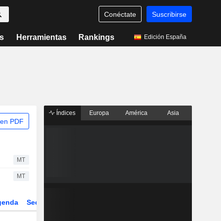
Conéctate
Suscribirse
s
Herramientas
Rankings
Edición España
Índices
Europa
América
Asia
 en PDF
MT
MT
genda
Sector
Derivados
ETFs