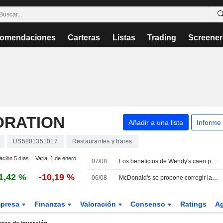
omendaciones
Carteras
Listas
Trading
Screener
ORATION
Añadir a una lista
Informe
US5801351017
Restaurantes y bares
ación 5 días
Varia. 1 de enero.
07/08
Los beneficios de Wendy's caen por el descenso del tráfico de clientes; la cadena de comida rápida retira sus previsiones
1,42 %
-10,19 %
06/08
McDonald's se propone corregir la debilidad de sus ventas comparables en Estados Unidos, según Oppenheimer
presa
Finanzas
Valoración
Consenso
Ratings
A