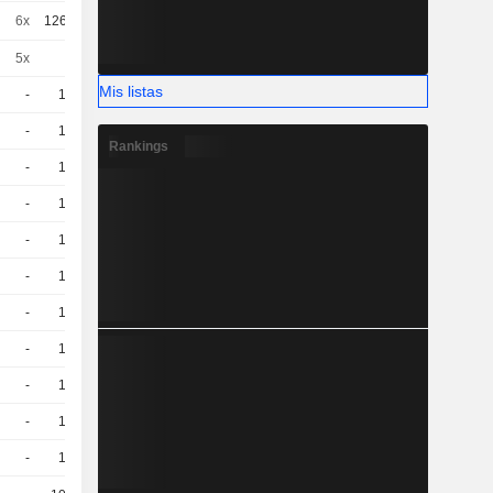
6x
1261.766
0,0300
EUR
5x
1
0,4100
EUR
Mis listas
-
10
10,51
EUR
-
10
11,27
EUR
Rankings
-
10
11,03
EUR
-
10
10,92
EUR
-
10
10,74
EUR
-
10
9,860
EUR
-
10
9,220
EUR
-
10
9,630
EUR
-
10
9,470
EUR
-
10
8,980
EUR
-
10
10,15
EUR