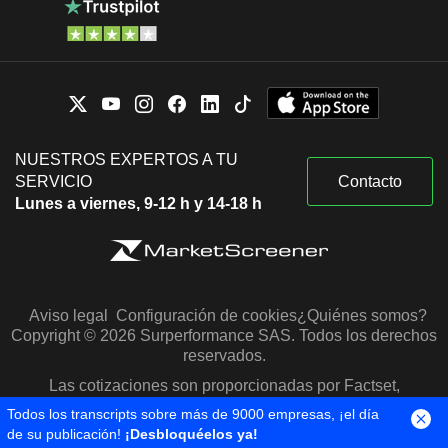
NUESTROS EXPERTOS A TU
SERVICIO
Contacto
Lunes a viernes, 9-12 h y 14-18 h
Aviso legal
Configuración de cookies
¿Quiénes somos?
Copyright © 2026 Surperformance SAS. Todos los derechos
reservados.
Las cotizaciones son proporcionadas por Factset,
Morningstar y S&P Capital IQ
Todos los transcripts sobre más de 9000 empresas, ¡el día
de su publicación!
¡Desbloquéelos ya!