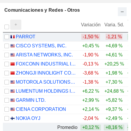
Comunicaciones y Redes - Otros
V
Variación
Varia. 5d.
PARROT
-1,50 %
-1,21 %
+
CISCO SYSTEMS, INC.
+0,45 %
+4,69 %
+
ARISTA NETWORKS, INC.
-1,90 %
+4,61 %
+
FOXCONN INDUSTRIAL INTERNET CO., LTD.
-0,13 %
+20,25 %
+
ZHONGJI INNOLIGHT CO., LTD.
-3,68 %
+1,98 %
+
MOTOROLA SOLUTIONS, INC.
-1,38 %
+7,30 %
LUMENTUM HOLDINGS INC.
+6,22 %
+24,68 %
+
GARMIN LTD.
+2,99 %
+5,82 %
+
CIENA CORPORATION
+2,14 %
+9,37 %
+
NOKIA OYJ
-2,04 %
+2,49 %
+
Promedio
+0,12 %
+8,16 %
+