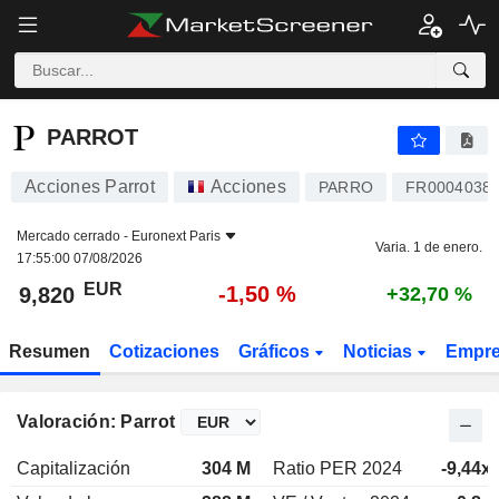
PARROT
9,820
€
-1,50 %
PARROT
Acciones Parrot
Acciones
PARRO
FR0004038
Mercado cerrado -
Euronext Paris
Varia. 1 de enero.
17:55:00 07/08/2026
EUR
-1,50 %
9,820
+32,70 %
Resumen
Cotizaciones
Gráficos
Noticias
Empr
Valoración: Parrot
Capitalización
304 M
Ratio PER 2024
-9,44x