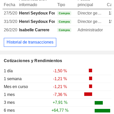
Fecha
informado
Tipo
principal
Can
27/5/20
Henri Seydoux Fornier de Clausonne
Director general
13
Compra
31/3/20
Henri Seydoux Fornier de Clausonne
Director general
15
Compra
26/2/20
Isabelle Carrere
Administrador
Compra
Historial de transacciones
Cotizaciones y Rendimientos
1 día
-1,50 %
1 semana
-1,21 %
Mes en curso
-1,21 %
1 mes
-7,36 %
3 mes
+7,91 %
6 mes
+64,77 %