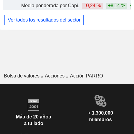
Media ponderada por Capi.
-0,24 %
+8,14 %
+
Ver todos los resultados del sector
Bolsa de valores
Acciones
Acción PARRO
+ 1.300.000
Más de 20 años
miembros
a tu lado