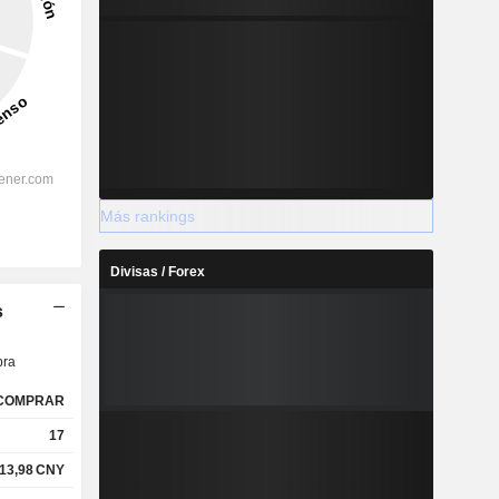
Más rankings
Divisas / Forex
s
ra
COMPRAR
17
13,98
CNY