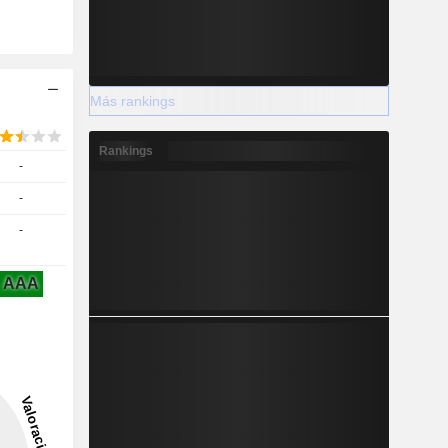
Más rankings
Rankings
-
-
-
AAA