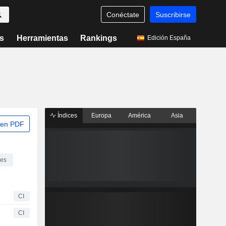
Conéctate
Suscribirse
s
Herramientas
Rankings
Edición España
Índices
Europa
América
Asia
 en PDF
tes
CI
CI