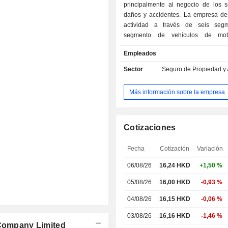
principalmente al negocio de los 
daños y accidentes. La empresa des
actividad a través de seis segm
segmento de vehículos de mot
productos de seguro que cubren los
Empleados
de motor. El segmento de lesiones a
y salud ofrece productos de seguro 
Sector
Seguro de Propiedad y 
las lesiones accidentales y los gast
El segmento agrícola ofrece pro
Más información sobre la empresa
seguro que cubren el sector agr
segmento de Responsabilidad Civ
productos de seguros que c
responsabilidad civil de los aseg
Cotizaciones
segmento de Propiedad Comerci
productos de seguros que cubren p
Fecha
Cotización
Variación
comerciales. El segmento «Otro
06/08/26
16,24
HKD
+1,50 %
productos de seguros relacionad
carga, el crédito y la fianza, los 
05/08/26
16,00 HKD
-0,93 %
hogar, los riesgos especiales, el cas
y la construcción. La empre
04/08/26
16,15 HKD
-0,06 %
principalmente en el mercado naciona
03/08/26
16,16 HKD
-1,46 %
 Company Limited