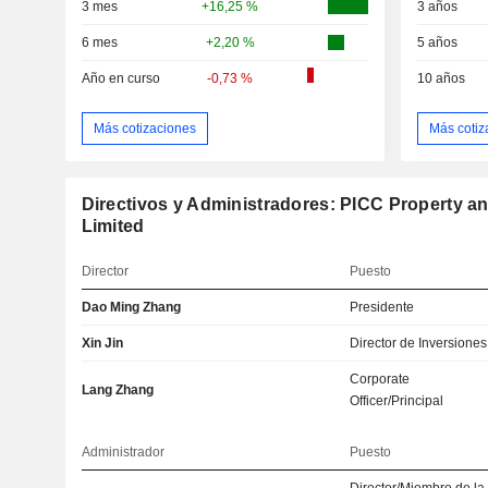
3 mes
+16,25 %
3 años
6 mes
+2,20 %
5 años
Año en curso
-0,73 %
10 años
Más cotizaciones
Más cotiz
Directivos y Administradores: PICC Property 
Limited
Director
Puesto
Dao Ming Zhang
Presidente
Xin Jin
Director de Inversiones
Corporate
Lang Zhang
Officer/Principal
Administrador
Puesto