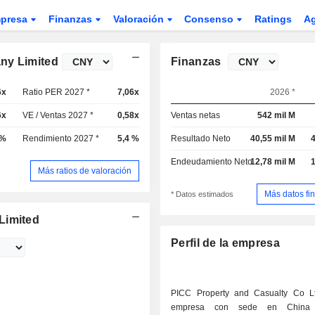
presa
Finanzas
Valoración
Consenso
Ratings
A
ny Limited
Finanzas
6x
Ratio PER 2027 *
7,06x
2026 *
6x
VE / Ventas 2027 *
0,58x
Ventas netas
542 mil M
 %
Rendimiento 2027 *
5,4 %
Resultado Neto
40,55 mil M
4
Endeudamiento Neto
12,78 mil M
1
Más ratios de valoración
Más datos fi
* Datos estimados
Limited
Perfil de la empresa
PICC Property and Casualty Co L
empresa con sede en China 