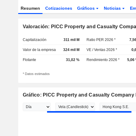
Resumen
Cotizaciones
Gráficos
Noticias
Em
Valoración: PICC Property and Casualty Compa
Capitalización
311 mil M
Ratio PER 2026 *
7,5
Valor de la empresa
324 mil M
VE / Ventas 2026 *
0,
Flotante
31,02 %
Rendimiento 2026 *
5,06
* Datos estimados
Gráfico: PICC Property and Casualty Company 