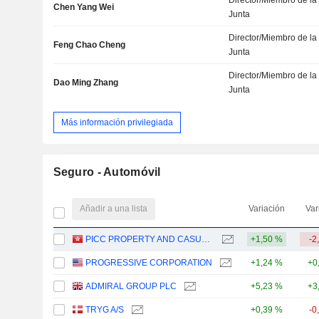
Director/Miembro de la
Chen Yang Wei
Junta
Director/Miembro de la
Feng Chao Cheng
Junta
Director/Miembro de la
Dao Ming Zhang
Junta
Más información privilegiada
Seguro - Automóvil
Añadir a una lista
Variación
Var
PICC PROPERTY AND CASUALTY COMPANY LIMITED
+1,50 %
-2
PROGRESSIVE CORPORATION
+1,24 %
+0
ADMIRAL GROUP PLC
+5,23 %
+3
TRYG A/S
+0,39 %
-0