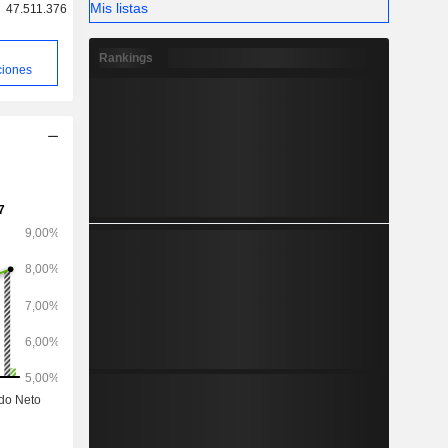
Mis listas
47.511.376
Rankings
ciones