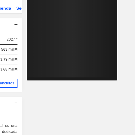
genda
Sector
Derivados
ETFs
2027 *
563 mil M
3,79 mil M
3,68 mil M
nancieros
td es una
dedicada