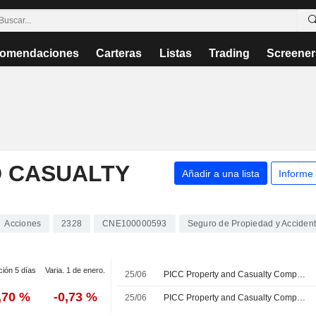
omendaciones
Carteras
Listas
Trading
Screener
D CASUALTY
Añadir a una lista
Informe
Acciones
2328
CNE100000593
Seguro de Propiedad y Acciden
ción 5 días
Varia. 1 de enero.
25/06
PICC Property and Casualty Company Limited aprueba el reparto del dividendo complementario del ejercicio 2025, que se abonará en torno al 31 de julio de 2026
,70 %
-0,73 %
25/06
PICC Property and Casualty Company Limited anuncia nuevos nombramientos en su Consejo de Administración y comisiones