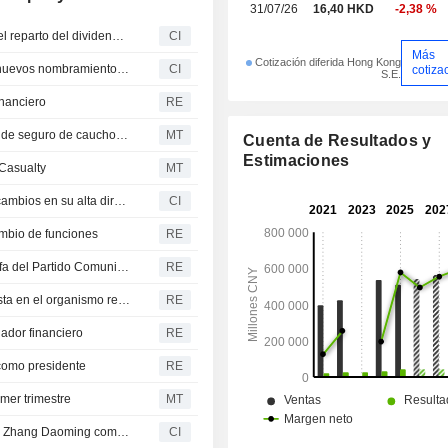
31/07/26
16,40 HKD
-2,38 %
PICC Property and Casualty Company Limited aprueba el reparto del dividendo complementario del ejercicio 2025, que se abonará en torno al 31 de julio de 2026
CI
Más
Cotización diferida Hong Kong
PICC Property and Casualty Company Limited anuncia nuevos nombramientos en su Consejo de Administración y comisiones
CI
cotiza
S.E.
inanciero
RE
China Hainan Rubber ajusta los términos de su contrato de seguro de caucho renovado
MT
Cuenta de Resultados y
Estimaciones
 Casualty
MT
PICC Property and Casualty Company Limited anuncia cambios en su alta dirección, con efecto a partir del 31 de mayo de 2026
CI
ambio de funciones
RE
China nombra a la veterana banquera Ding Xiangqun jefa del Partido Comunista en el regulador financiero
RE
China nombra a Ding Xiangqun jefa del Partido Comunista en el organismo regulador financiero
RE
ador financiero
RE
como presidente
RE
mer trimestre
MT
PICC Property and Casualty Company Limited nombra a Zhang Daoming como Presidente
CI