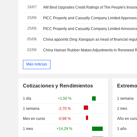
16/07
25/06
25/06
05/06
China appoints Ding Xiangqun as head of financial regul
02/06
China Hainan Rubber Makes Adjustments in Renewed R
Más noticias
Cotizaciones y Rendimientos
Extremo
1 día
+1,50 %
1 semana
1 semana
-2,70 %
1 mes
Mes en curso
-0,98 %
Año en cur
1 mes
+14,29 %
1 año