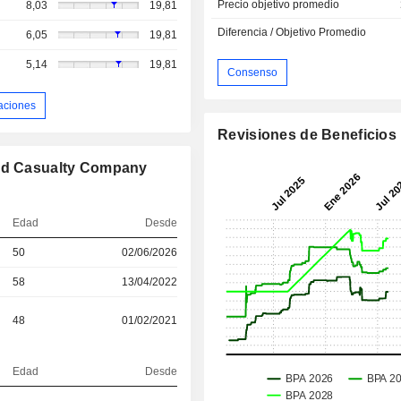
Precio objetivo promedio
8,03
19,81
Diferencia / Objetivo Promedio
6,05
19,81
5,14
19,81
Consenso
aciones
Revisiones de Beneficios
and Casualty Company
Edad
Desde
50
02/06/2026
58
13/04/2022
48
01/02/2021
Edad
Desde