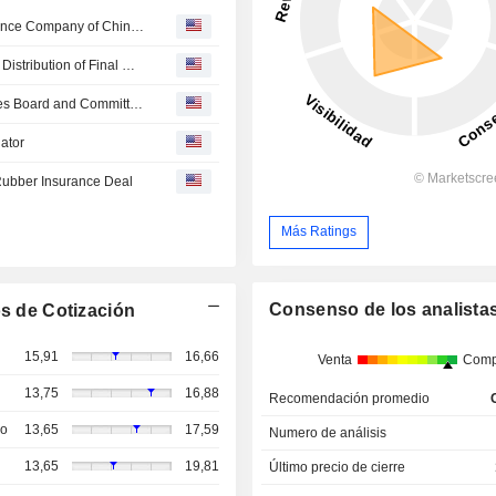
AM Best Upgrades Credit Ratings of The People's Insurance Company of China (Hong Kong), Limited
PICC Property and Casualty Company Limited Approves Distribution of Final Dividend for the Year Ended December 31, 2025, Payable on Around July 31, 2026
PICC Property and Casualty Company Limited Announces Board and Committee Appointments
ator
ubber Insurance Deal
Más Ratings
Consenso de los analista
s de Cotización
15,91
16,66
Venta
Comp
13,75
16,88
Recomendación promedio
so
13,65
17,59
Numero de análisis
13,65
19,81
Último precio de cierre