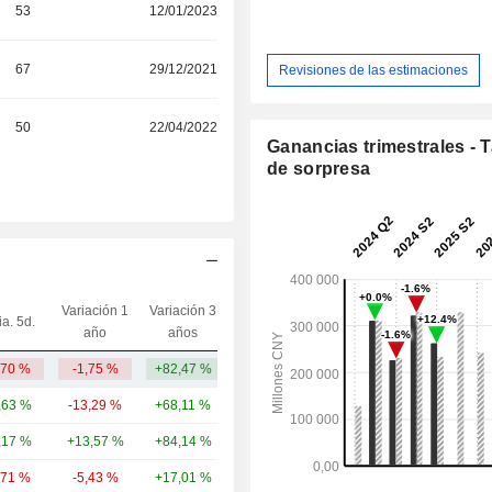
53
12/01/2023
67
29/12/2021
Revisiones de las estimaciones
50
22/04/2022
Ganancias trimestrales - 
de sorpresa
Variación 1
Variación 3
ia. 5d.
Capi.($)
año
años
,70 %
-1,75 %
+82,47 %
45,37 mil M
,63 %
-13,29 %
+68,11 %
124 mil M
,17 %
+13,57 %
+84,14 %
15,23 mil M
,71 %
-5,43 %
+17,01 %
14,06 mil M