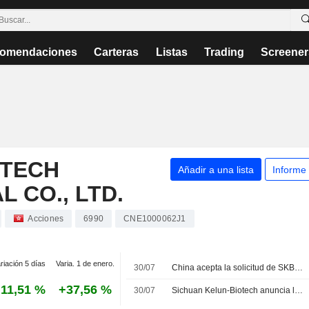
omendaciones
Carteras
Listas
Trading
Screener
OTECH
Añadir a una lista
Informe
 CO., LTD.
Acciones
6990
CNE1000062J1
riación 5 días
Varia. 1 de enero.
30/07
China acepta la solicitud de SKB Biopharma para una nueva indicación de su fármaco contra el cáncer de mama
11,51 %
+37,56 %
30/07
Sichuan Kelun-Biotech anuncia la aceptacion de una nueva indicacion para sacituzumab tirumotecan como tratamiento de primera linea en cancer de mama triple negativo avanzado