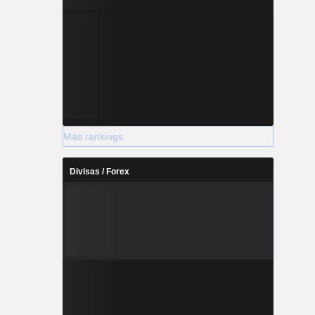
Más rankings
Divisas / Forex