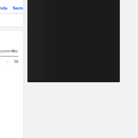
nda
Sector
Derivados
camiento
Paridad
Cotización
-
500
0.255 / 0.265