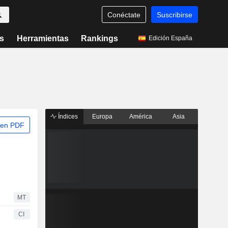
Conéctate
Suscribirse
s
Herramientas
Rankings
Edición España
Índices
Europa
América
Asia
 en PDF
MT
CI