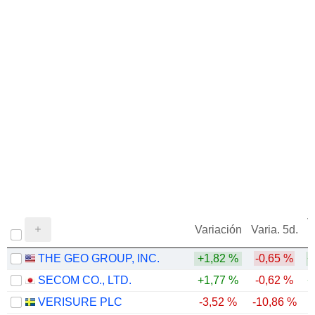
V
Variación
Varia. 5d.
THE GEO GROUP, INC.
+1,82 %
-0,65 %
+
SECOM CO., LTD.
+1,77 %
-0,62 %
+
VERISURE PLC
-3,52 %
-10,86 %