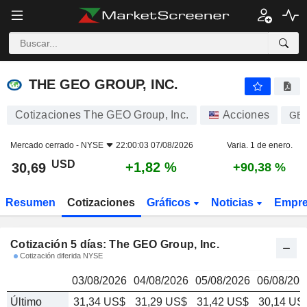
THE GEO GROUP, INC.
30,69
$
THE GEO GROUP, INC.
Cotizaciones The GEO Group, Inc.
Acciones
GE
Mercado cerrado -
NYSE
22:00:03 07/08/2026
Varia. 1 de enero.
USD
+1,82 %
30,69
+90,38 %
Resumen
Cotizaciones
Gráficos
Noticias
Empr
Cotización 5 días: The GEO Group, Inc.
Cotización diferida NYSE
03/08/2026
04/08/2026
05/08/2026
06/08/202
Último
31,34 US$
31,29 US$
31,42 US$
30,14 US