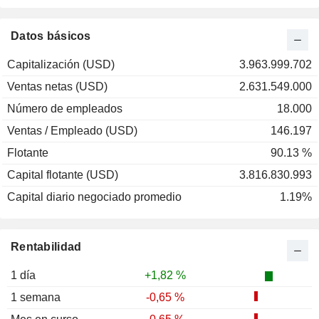
2001
+87,93 %
2000
-36,90 %
Datos básicos
1999
-59,17 %
Capitalización (USD)
3.963.999.702
1998
+6,51 %
Ventas netas (USD)
2.631.549.000
1997
+34,38 %
Número de empleados
18.000
1996
+58,42 %
Ventas / Empleado (USD)
146.197
1995
+49,63 %
Flotante
90.13 %
1994
+87,50 %
Capital flotante (USD)
3.816.830.993
Capital diario negociado promedio
1.19%
Rentabilidad
1 día
+1,82 %
1 semana
-0,65 %