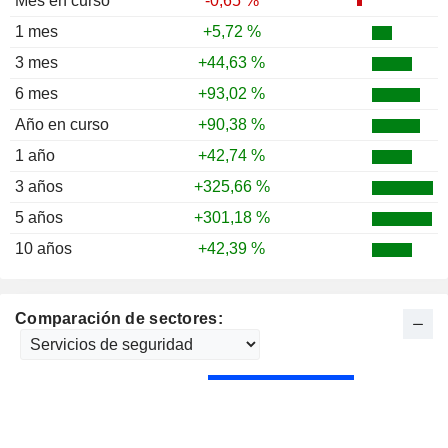
Mes en curso
-0,65 %
1 mes
+5,72 %
3 mes
+44,63 %
6 mes
+93,02 %
Año en curso
+90,38 %
1 año
+42,74 %
3 años
+325,66 %
5 años
+301,18 %
10 años
+42,39 %
Comparación de sectores: