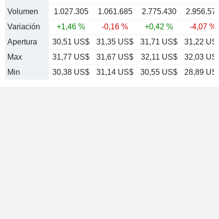
Volumen
1.027.305
1.061.685
2.775.430
2.956.57
Variación
+1,46 %
-0,16 %
+0,42 %
-4,07 %
Apertura
30,51 US$
31,35 US$
31,71 US$
31,22 US
Max
31,77 US$
31,67 US$
32,11 US$
32,03 US
Min
30,38 US$
31,14 US$
30,55 US$
28,89 US