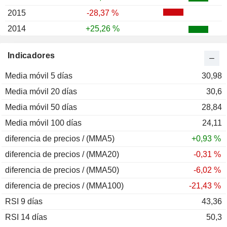
2015
-28,37 %
2014
+25,26 %
2013
+14,26 %
Indicadores
2012
+68,36 %
Media móvil 5 días
2011
-32,08 %
30,98
Media móvil 20 días
2010
+12,71 %
30,6
Media móvil 50 días
2009
+21,35 %
28,84
Media móvil 100 días
2008
-35,61 %
24,11
diferencia de precios / (MMA5)
2007
+49,25 %
+0,93 %
diferencia de precios / (MMA20)
2006
+145,44 %
-0,31 %
diferencia de precios / (MMA50)
2005
-13,73 %
-6,02 %
diferencia de precios / (MMA100)
2004
+16,58 %
-21,43 %
RSI 9 días
2003
+105,22 %
43,36
RSI 14 días
2002
-19,84 %
50,3