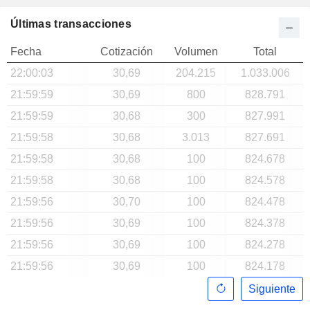
Últimas transacciones
Fecha
Cotización
Volumen
Total
22:00:03
30,69
204.215
1.033.006
21:59:59
30,69
800
828.791
21:59:59
30,68
300
827.991
21:59:58
30,68
3.013
827.691
21:59:58
30,68
100
824.678
21:59:58
30,68
100
824.578
21:59:56
30,70
100
824.478
21:59:56
30,69
100
824.378
21:59:56
30,69
100
824.278
21:59:56
30,69
100
824.178
Siguiente