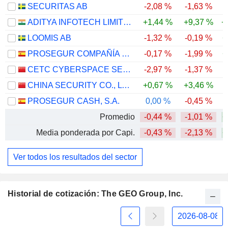
SECURITAS AB
-2,08 %
-1,63 %
ADITYA INFOTECH LIMITED
+1,44 %
+9,37 %
+
LOOMIS AB
-1,32 %
-0,19 %
+
PROSEGUR COMPAÑÍA DE SEGURIDAD, S.A.
-0,17 %
-1,99 %
+
CETC CYBERSPACE SECURITY TECHNOLOGY CO., LTD.
-2,97 %
-1,37 %
-
CHINA SECURITY CO., LTD.
+0,67 %
+3,46 %
-
PROSEGUR CASH, S.A.
0,00 %
-0,45 %
-
Promedio
-0,44 %
-1,01 %
+
Media ponderada por Capi.
-0,43 %
-2,13 %
+
Ver todos los resultados del sector
Historial de cotización: The GEO Group, Inc.