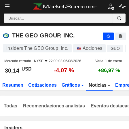
THE GEO GROUP, INC.
30,14
$
-4,07 %
THE GEO GROUP, INC.
Insiders The GEO Group, Inc.
Acciones
GEO
Mercado cerrado -
NYSE
22:00:03 06/08/2026
Varia. 1 de enero.
USD
-4,07 %
30,14
+86,97 %
Resumen
Cotizaciones
Gráficos
Noticias
Empr
Todas
Recomendaciones analistas
Eventos destaca
Insiders