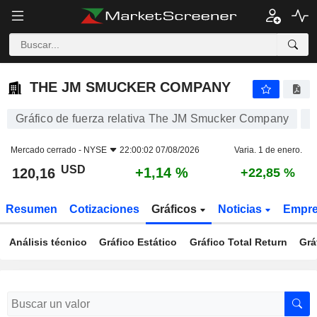
THE JM SMUCKER COMPANY
120,16
$
+1,14 %
THE JM SMUCKER COMPANY
Gráfico de fuerza relativa The JM Smucker Company
Mercado cerrado -
NYSE
22:00:02 07/08/2026
Varia. 1 de enero.
USD
+1,14 %
120,16
+22,85 %
Resumen
Cotizaciones
Gráficos
Noticias
Empr
Análisis técnico
Gráfico Estático
Gráfico Total Return
Grá