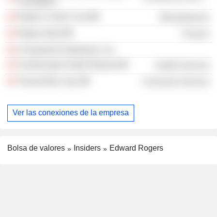
Foundation
Rogers Control Trust
Miscellaneous
Rogers Bank
Finance
Constantine Enterprises, Inc.
Scarborough Health Network
Health Services
Toronto Blue Jays
Consumer Services
Ver las conexiones de la empresa
Bolsa de valores
Insiders
Edward Rogers