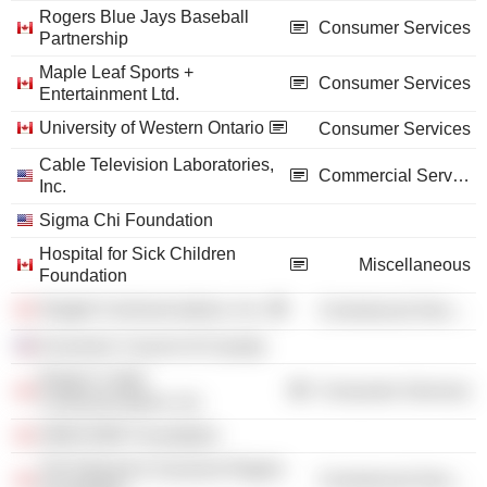
Rogers Blue Jays Baseball
Consumer Services
Partnership
Maple Leaf Sports +
Consumer Services
Entertainment Ltd.
University of Western Ontario
Consumer Services
Cable Television Laboratories,
Commercial Services
Inc.
Sigma Chi Foundation
Hospital for Sick Children
Miscellaneous
Foundation
Slaight Communications, Inc.
Commercial Services
Economic Council of Canada
Rogers Cable
Consumer Services
Communications, Inc.
ONEXONE Foundation
The Edward & Suzanne Rogers
Commercial Services