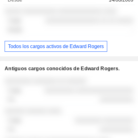
░░░░░ ░░░░░░░░░░ ░░░░░░░░░░░░░ ░░░░
░░░░░░░░░░░░░░░░ ░░ ░░ ░░░░░
-
Todos los cargos activos de Edward Rogers
Antiguos cargos conocidos de Edward Rogers.
Empresas
Cargo
Fin
░░░░░░░░ ░░░░░░░ ░░ ░░░░░░
░░░░░░░░░ ░░░░░░░░░░░░░░░░░
░░░░░░░░░░
░░░░░░ ░░░░░░ ░░░░
░░░░░░░░ ░░░░░░░░░
░░░░░░░░░░