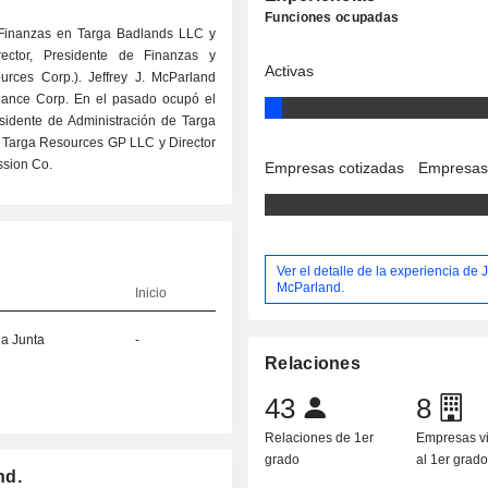
Funciones ocupadas
e Finanzas en Targa Badlands LLC y
ector, Presidente de Finanzas y
Activas
urces Corp.). Jeffrey J. McParland
nance Corp. En el pasado ocupó el
sidente de Administración de Targa
e Targa Resources GP LLC y Director
ssion Co.
Empresas cotizadas
Empresas
Ver el detalle de la experiencia de J
McParland.
Inicio
la Junta
-
Relaciones
43
8
Relaciones de 1er
Empresas v
grado
al 1er grad
nd.