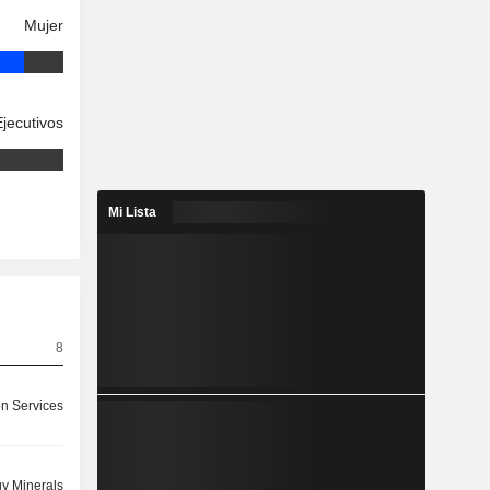
Mujer
Ejecutivos
Mi Lista
8
on Services
y Minerals