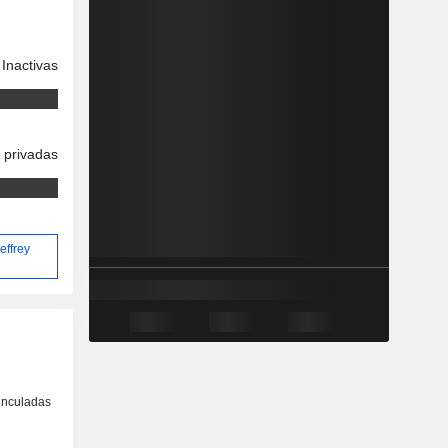
Inactivas
 privadas
effrey
inculadas
o