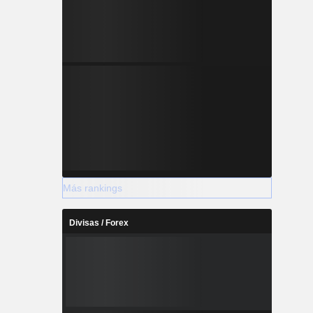
Más rankings
Divisas / Forex