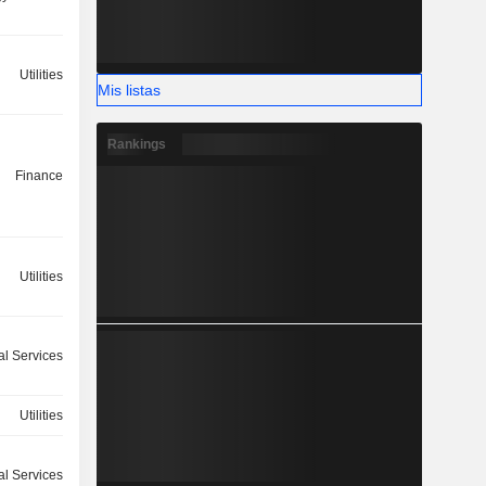
Utilities
Mis listas
Rankings
Finance
Utilities
ial Services
Utilities
ial Services