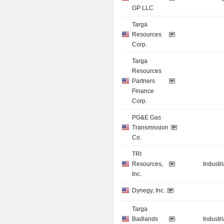
GP LLC
Targa
Resources
Corp.
Targa
Resources
Partners
Finance
Corp.
PG&E Gas
Transmission
Co.
TRI
Resources,
Industr
Inc.
Dynegy, Inc.
Targa
Badlands
Industr